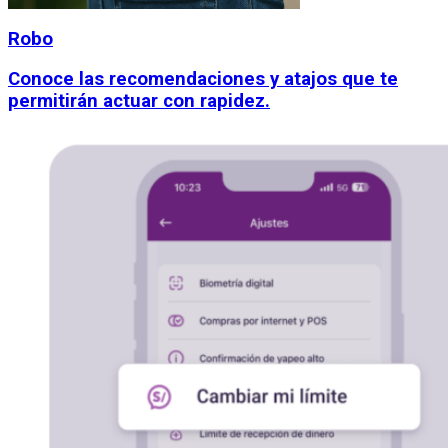
Robo
Conoce las recomendaciones y atajos que te
permitirán actuar con rapidez.