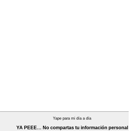
C
L
E
Yape para mi día a día
YA PEEE… No compartas tu información personal