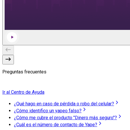
Preguntas
frecuentes
Ir al Centro de Ayuda
¿Qué hago en caso de pérdida o robo del celular?
¿Cómo identifico un yapeo falso?
¿Cómo me cubre el producto "Dinero más seguro"?
¿Cuál es el número de contacto de Yape?