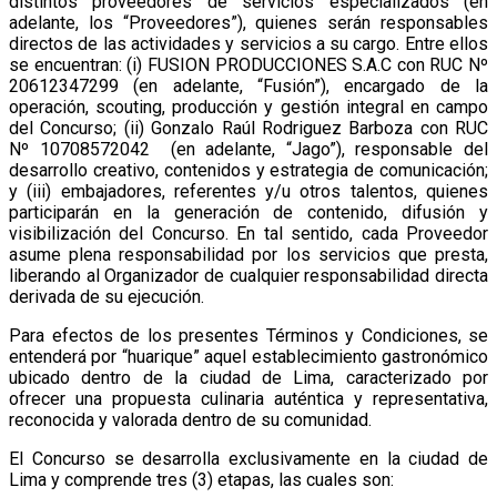
distintos proveedores de servicios especializados (en
adelante, los “Proveedores”), quienes serán responsables
directos de las actividades y servicios a su cargo. Entre ellos
se encuentran: (i) FUSION PRODUCCIONES S.A.C con RUC Nº
20612347299 (en adelante, “Fusión”), encargado de la
operación, scouting, producción y gestión integral en campo
del Concurso; (ii) Gonzalo Raúl Rodriguez Barboza con RUC
Nº 10708572042 (en adelante, “Jago”), responsable del
desarrollo creativo, contenidos y estrategia de comunicación;
y (iii) embajadores, referentes y/u otros talentos, quienes
participarán en la generación de contenido, difusión y
visibilización del Concurso. En tal sentido, cada Proveedor
asume plena responsabilidad por los servicios que presta,
liberando al Organizador de cualquier responsabilidad directa
derivada de su ejecución.
Para efectos de los presentes Términos y Condiciones, se
entenderá por “huarique” aquel establecimiento gastronómico
ubicado dentro de la ciudad de Lima, caracterizado por
ofrecer una propuesta culinaria auténtica y representativa,
reconocida y valorada dentro de su comunidad.
El Concurso se desarrolla exclusivamente en la ciudad de
Lima y comprende tres (3) etapas, las cuales son: