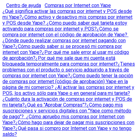
Centro de ayuda
Compras por Internet con Yape
¿Qué significa activar las compras por internet y POS desde
mi Yape?
¿Cómo activo y desactivo mis compras por internet
y POS desde Yape?
¿Cómo puedo saber qué tarjeta estoy
activando para compras por internet y POS?
¿Cómo se
compra por internet con el código de aprobación de Yape? ​
¿Dónde puedo realizar compras por internet pagando con
Yape?
¿Cómo puedo saber si se procesó mi compra por
internet con Yape?​
¿Por qué me sale error al usar mi código
de aprobación?​
¿Por qué me sale que mi cuenta está
bloqueada temporalmente para compras por internet?​
¿Tienes
problemas con el producto o servicio adquirido a través de
compras por internet con Yape?
¿Como puedo tener la opción
de compras por internet (código de aprobación) Yape en la
página de mi comercio?
¿Al activar las compras por internet y
POS, los activo sólo para Yape o en general para mi tarjeta?
¿Cuánto dura la activación de compras por internet y POS de
mi tarjeta?
¿Qué es "Aprobar Compras"?
¿Cómo pago mis
suscripciones y servicios digitales con "Yape como método
de pago"?
¿Cómo apruebo mis compras por Internet con
Yape?
¿Cómo hago para dejar de pagar mis suscripciones con
Yape?
¿Qué pasa si compro por Internet con Yape y no tengo
saldo?