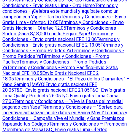
Condiciones - Envío Gratis Lima - Orro Home
Términos y
condiciones - ¡Celebra este mundial y equípate como un
campeón con Yape! - Tambo
Términos y Condiciones - Envío
Gratis Lima - Ofertec 12.05
Términos y Condiciones - Envío
Gratis Nacional - Ofertec 12.05
Términos y Condiciones -
Sorteo ¡Gana S/ 8,000 con tu Seguro Yape!
Términos y
Condiciones - Envío gratis nacional EFE 13.06
Términos y
Condiciones - Envío gratis nacional EFE 2 13.05
Términos y
Condiciones - Promo Pedidos Ya
Términos y Condiciones -
Promo Pedidos Ya
Términos y Condiciones - Promo
Pacífico
Términos y Condiciones - Promo Pedidos
Ya
Términos y Condiciones - Promo Pacífico
Envío Gratis
Nacional EFE 18.05
Envío Gratis Nacional EFE 2
18.05
Términos y Condiciones - “El Pozo de los Diamantes” –
Yape Gaming [MAYO]
Envío gratis nacional EFE
20.05
T&C_Envío gratis nacional EFE 21.05
T&C_Envío gratis
Lima Quality Products 26.05
TyC Envío gratis Lima Carsa
27.05
Términos y Condiciones – “Vive la fiesta del mundial
pagando con Yape”
Términos y Condiciones – “Sorteo para
incentivar actualización de datos en Banca Móvil”
Términos y
Condiciones – Campaña Vive el Mundial y Gana Premiazos
Yapeando tus Códigos
Términos y Condiciones – Promoción
Miembros de Mesa
T&C_Envío gratis Lima Ofertec