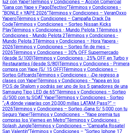
luz con Yape!
Términos y Condiciones – Acción Comercial
“Gana con Yape y PagoEfectivo”
Términos y Condiciones -
“BONLE + YAPE 2026”
Términos y Condiciones – VeranOxxo
Yapero
Términos y Condiciones – Campaña Crack Da
Code
Términos y Condiciones – Sorteo Nissan Kicks
Play
Términos y Condiciones - Mundo Pelota 1
Términos y
Condiciones - Mundo Pelota 2
Términos y Condiciones -
Mundo Pelota 3
Términos y Condiciones – Hora Yapera -
2026
Términos y Condiciones – Sorteo fin de mes –
2026
Términos y Condiciones – 30% OFF Supermercado
(desde S/100)
Términos y Condiciones - 25% OFF en Turbo y
Restaurantes (desde S/80)
Términos y Condiciones - Primera
compra con Yape (S/ 15 OFF)
Términos y Condiciones –
Sorteo Giftcards
Términos y Condiciones - ¡De regreso a
clases con Yape!
Términos y Condiciones - “Yapea en los
P.O.S de Shalom y podrás ser uno de los 5 ganadores de una
Samsung Tipo LED de 65”
Términos y Condiciones – Sorteo
¡S/500 con tu SOAT Yape!
Términos y Condiciones - Sorteo
“¿A dónde viajarías con 20,000 millas LATAM Pass?” –
2026
Términos y Condiciones – Sorteo ¡Gana S/ 5,000 con tu
Seguro Yape!
Términos y Condiciones - “Yape premia tus
compras los Viernes en Metro”
Términos y Condiciones -
Splash Jungle
Términos y Condiciones – “Campaña Rosatel
San Valentín”
Términos y Condiciones – “Sorteo Iphone 17