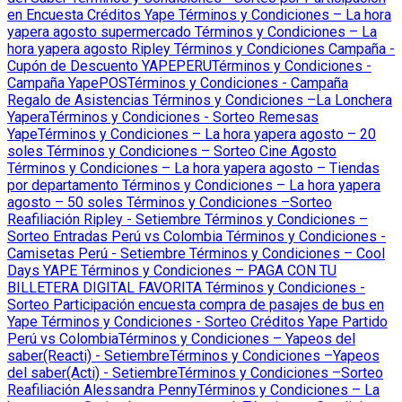
en Encuesta Créditos Yape
Términos y Condiciones – La hora
yapera agosto supermercado
Términos y Condiciones – La
hora yapera agosto Ripley
Términos y Condiciones Campaña -
Cupón de Descuento YAPEPERU
Términos y Condiciones -
Campaña YapePOS
Términos y Condiciones - Campaña
Regalo de Asistencias
Términos y Condiciones –La Lonchera
Yapera
Términos y Condiciones - Sorteo Remesas
Yape
Términos y Condiciones – La hora yapera agosto – 20
soles
Términos y Condiciones – Sorteo Cine Agosto
Términos y Condiciones – La hora yapera agosto – Tiendas
por departamento
Términos y Condiciones – La hora yapera
agosto – 50 soles
Términos y Condiciones –Sorteo
Reafiliación Ripley - Setiembre
Términos y Condiciones –
Sorteo Entradas Perú vs Colombia
Términos y Condiciones -
Camisetas Perú - Setiembre
Términos y Condiciones – Cool
Days YAPE
Términos y Condiciones – PAGA CON TU
BILLETERA DIGITAL FAVORITA
Términos y Condiciones -
Sorteo Participación encuesta compra de pasajes de bus en
Yape
Términos y Condiciones - Sorteo Créditos Yape Partido
Perú vs Colombia
Términos y Condiciones – Yapeos del
saber(Reacti) - Setiembre
Términos y Condiciones –Yapeos
del saber(Acti) - Setiembre
Términos y Condiciones –Sorteo
Reafiliación Alessandra Penny
Términos y Condiciones – La