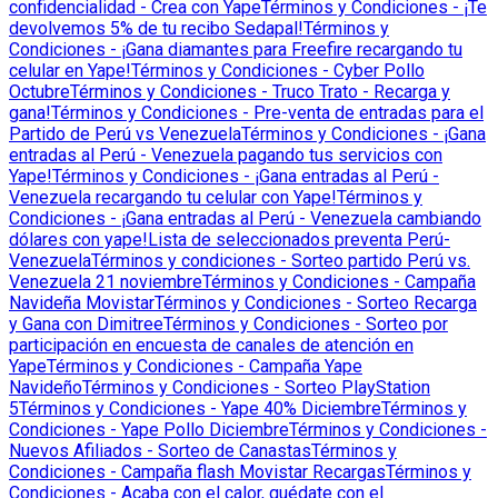
confidencialidad - Crea con Yape
Términos y Condiciones - ¡Te
devolvemos 5% de tu recibo Sedapal!
Términos y
Condiciones - ¡Gana diamantes para Freefire recargando tu
celular en Yape!
Términos y Condiciones - Cyber Pollo
Octubre
Términos y Condiciones - Truco Trato - Recarga y
gana!
Términos y Condiciones - Pre-venta de entradas para el
Partido de Perú vs Venezuela
Términos y Condiciones - ¡Gana
entradas al Perú - Venezuela pagando tus servicios con
Yape!
Términos y Condiciones - ¡Gana entradas al Perú -
Venezuela recargando tu celular con Yape!
Términos y
Condiciones - ¡Gana entradas al Perú - Venezuela cambiando
dólares con yape!
Lista de seleccionados preventa Perú-
Venezuela
Términos y condiciones - Sorteo partido Perú vs.
Venezuela 21 noviembre
Términos y Condiciones - Campaña
Navideña Movistar
Términos y Condiciones - Sorteo Recarga
y Gana con Dimitree
Términos y Condiciones - Sorteo por
participación en encuesta de canales de atención en
Yape
Términos y Condiciones - Campaña Yape
Navideño
Términos y Condiciones - Sorteo PlayStation
5
Términos y Condiciones - Yape 40% Diciembre
Términos y
Condiciones - Yape Pollo Diciembre
Términos y Condiciones -
Nuevos Afiliados - Sorteo de Canastas
Términos y
Condiciones - Campaña flash Movistar Recargas
Términos y
Condiciones - Acaba con el calor, quédate con el