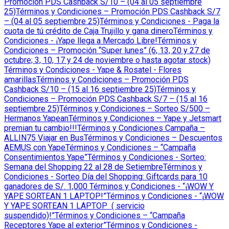
Promoción PDS Cashback S/10 – (04 al 05 septiembre
25)
Términos y Condiciones – Promoción PDS Cashback S/7
– (04 al 05 septiembre 25)
Términos y Condiciones - Paga la
cuota de tú crédito de Caja Trujillo y gana dinero
Términos y
Condiciones - ¡Yape llega a Mercado Libre!
Términos y
Condiciones – Promoción “Super lunes” (6, 13, 20 y 27 de
octubre; 3, 10, 17 y 24 de noviembre o hasta agotar stock)
Términos y Condiciones - Yape & Rosatel - Flores
amarillas
Términos y Condiciones – Promoción PDS
Cashback S/10 – (15 al 16 septiembre 25)
Términos y
Condiciones – Promoción PDS Cashback S/7 – (15 al 16
septiembre 25)
Términos y Condiciones – Sorteo S/500 –
Hermanos Yapean
Términos y Condiciones – Yape y Jetsmart
premian tu cambio!!!
Términos y Condiciones Campaña –
ALLIN75 Viajar en Bus
Términos y Condiciones – Descuentos
AEMUS con Yape
Términos y Condiciones – “Campaña
Consentimientos Yape”
Términos y Condiciones - Sorteo:
Semana del Shopping 22 al 28 de Setiembre
Términos y
Condiciones - Sorteo Día del Shopping: Giftcards para 10
ganadores de S/. 1,000
Términos y Condiciones - “¡WOW Y
YAPE SORTEAN 1 LAPTOP!”
Términos y Condiciones - “¡WOW
Y YAPE SORTEAN 1 LAPTOP ( servicio
suspendido)!”
Términos y Condiciones – “Campaña
Receptores Yape al exterior”
Términos y Condiciones -