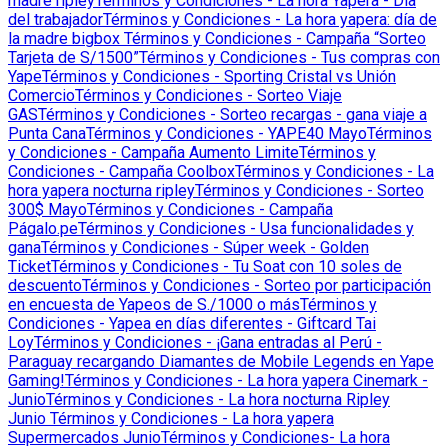
madre ripley
Términos y Condiciones - La hora Yapera - Día
del trabajador
Términos y Condiciones - La hora yapera: día de
la madre bigbox
Términos y Condiciones - Campaña “Sorteo
Tarjeta de S/1500”
Términos y Condiciones - Tus compras con
Yape
Términos y Condiciones - Sporting Cristal vs Unión
Comercio
Términos y Condiciones - Sorteo Viaje
GAS
Términos y Condiciones - Sorteo recargas - gana viaje a
Punta Cana
Términos y Condiciones - YAPE40 Mayo
Términos
y Condiciones - Campaña Aumento Limite
Términos y
Condiciones - Campaña Coolbox
Términos y Condiciones - La
hora yapera nocturna ripley
Términos y Condiciones - Sorteo
300$ Mayo
Términos y Condiciones - Campaña
Págalo.pe
Términos y Condiciones - Usa funcionalidades y
gana
Términos y Condiciones - Súper week - Golden
Ticket
Términos y Condiciones - Tu Soat con 10 soles de
descuento
Términos y Condiciones - Sorteo por participación
en encuesta de Yapeos de S./1000 o más
Términos y
Condiciones - Yapea en días diferentes - Giftcard Tai
Loy
Términos y Condiciones - ¡Gana entradas al Perú -
Paraguay recargando Diamantes de Mobile Legends en Yape
Gaming!
Términos y Condiciones - La hora yapera Cinemark -
Junio
Términos y Condiciones - La hora nocturna Ripley
Junio
Términos y Condiciones - La hora yapera
Supermercados Junio
Términos y Condiciones- La hora