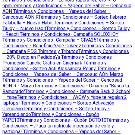
6pm
Términos y Condiciones – Yapeos del Saber – Cencosud
AON
Términos y Condiciones – Yapeos del Saber –
Cencosud AON R
Términos y Condiciones – Sorteo Febrero
Falabella – Nuevo Habit
Términos y Condiciones – Sorteo
Tailoy – Nuevo Habit
Términos y Condiciones – Sorteo Tailoy
- Reacti
Términos y Condiciones- Campaña SOLOXHOY
Términos y Condiciones- Campaña – CIVA25
Términos y
Condiciones - Beneficio Yape Cukeez
Términos y Condiciones
– Campaña PDS Trámites y Tributos
Términos y Condiciones
– 20% Dscto en PedidosYa
Términos y Condiciones –
Promoción Cancha Gratis en Cinemark
Términos y
Condiciones –Sorteo Acti Alessandra Penny
Términos y
Condiciones – Yapeos del Saber – Cencosud AON Marzo
Términos y Condiciones – Yapeos del Saber – Cencosud
AON R - Marzo
Términos y Condiciones - Dinámica "Busca tu
Ramorado"
Términos y Condiciones - Campaña Back 2 School
– Yape
Términos y Condiciones – ¡WOW y Yape te regalan 2
laptops!
Términos y Condiciones – Sorteo Activación
Cienciano
Términos y Condiciones – Sorteo Tailoy -
Yaprendiendo
Términos y Condiciones - Cupón
YAPE10
Términos y Condiciones - Cupón DCTO10
Términos y
Condiciones – ¡Paga tu matrícula o pensión de cole y
participa!
Términos y Condiciones – Yapeos del Saber –