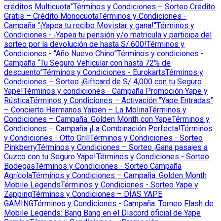
créditos Multicuota”
Términos y Condiciones – Sorteo Crédito
Gratis – Crédito Monocuota
Términos y Condiciones -
Campaña “¡Yapea tu recibo Movistar y gana!"
Términos y
Condiciones - ¡Yapea tu pensión y/o matrícula y participa del
sorteo por la devolución de hasta S/.600!
Términos y
Condiciones - “Año Nuevo Chino”
Términos y condiciones -
Campaña “Tu Seguro Vehicular con hasta 72% de
descuento”
Términos y Condiciones - Eurokarts
Términos y
Condiciones – Sorteo ¡Giftcard de S/ 4,000 con tu Seguro
Yape!
Términos y condiciones - Campaña Promoción Yape y
Rústica
Términos y Condiciones – Activación “Yape Entradas”
– Concierto Hermanos Yaipén – La Molina
Términos y
Condiciones – Campaña: Golden Month con Yape
Términos y
Condiciones – Campaña ¡La Combinación Perfecta!
Términos
y Condiciones - Otto Grill
Términos y Condiciones - Sorteo
Pinkberry
Términos y Condiciones – Sorteo ¡Gana pasajes a
Cuzco con tu Seguro Yape!
Términos y Condiciones - Sorteo
Bodegas
Términos y Condiciones - Sorteo Campaña
Agrícola
Términos y Condiciones – Campaña: Golden Month
Mobile Legends
Términos y Condiciones - Sorteo Yape y
Zapping
Términos y Condiciones – DÍAS YAPE
GAMING
Términos y Condiciones - Campaña: Torneo Flash de
Mobile Legends: Bang Bang en el Discord oficial de Yape