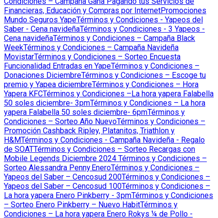
Condiciones – Campaña Gana Pagando tus Servicios de
Financieras, Educación y Compras por Internet
Promociones
Mundo Seguros Yape
Términos y Condiciones - Yapeos del
Saber - Cena navideña
Términos y Condiciones - 3 Yapeos -
Cena navideña
Términos y Condiciones – Campaña Black
Week
Términos y Condiciones – Campaña Navideña
Movistar
Términos y Condiciones – Sorteo Encuesta
Funcionalidad Entradas en Yape
Términos y Condiciones –
Donaciones Diciembre
Términos y Condiciones – Escoge tu
premio y Yapea diciembre
Términos y Condiciones – Hora
Yapera KFC
Términos y Condiciones –La hora yapera Falabella
50 soles diciembre- 3pm
Términos y Condiciones – La hora
yapera Falabella 50 soles diciembre- 6pm
Términos y
Condiciones – Sorteo Año Nuevo
Términos y Condiciones –
Promoción Cashback Ripley, Platanitos, Triathlon y
H&M
Términos y Condiciones - Campaña Navideña - Regalo
de SOAT
Términos y Condiciones – Sorteo Recargas con
Mobile Legends Diciembre 2024
Términos y Condiciones –
Sorteo Alessandra Penny Enero
Términos y Condiciones –
Yapeos del Saber – Cencosud 200
Términos y Condiciones –
Yapeos del Saber – Cencosud 100
Términos y Condiciones –
La hora yapera Enero Pinkberry - 3pm
Términos y Condiciones
– Sorteo Enero Pinkberry – Nuevo Habit
Términos y
Condiciones – La hora yapera Enero Rokys ¼ de Pollo -