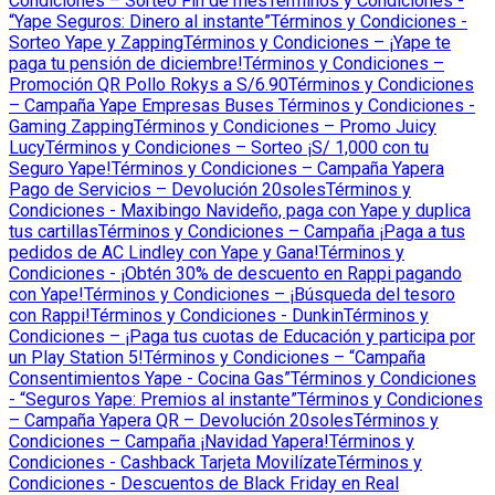
Condiciones – Sorteo Fin de mes
Términos y Condiciones -
“Yape Seguros: Dinero al instante”
Términos y Condiciones -
Sorteo Yape y Zapping
Términos y Condiciones – ¡Yape te
paga tu pensión de diciembre!
Términos y Condiciones –
Promoción QR Pollo Rokys a S/6.90
Términos y Condiciones
– Campaña Yape Empresas Buses
Términos y Condiciones -
Gaming Zapping
Términos y Condiciones – Promo Juicy
Lucy
Términos y Condiciones – Sorteo ¡S/ 1,000 con tu
Seguro Yape!
Términos y Condiciones – Campaña Yapera
Pago de Servicios – Devolución 20soles
Términos y
Condiciones - Maxibingo Navideño, paga con Yape y duplica
tus cartillas
Términos y Condiciones – Campaña ¡Paga a tus
pedidos de AC Lindley con Yape y Gana!
Términos y
Condiciones - ¡Obtén 30% de descuento en Rappi pagando
con Yape!
Términos y Condiciones – ¡Búsqueda del tesoro
con Rappi!
Términos y Condiciones - Dunkin
Términos y
Condiciones – ¡Paga tus cuotas de Educación y participa por
un Play Station 5!
Términos y Condiciones – “Campaña
Consentimientos Yape - Cocina Gas”
Términos y Condiciones
- “Seguros Yape: Premios al instante”
Términos y Condiciones
– Campaña Yapera QR – Devolución 20soles
Términos y
Condiciones – Campaña ¡Navidad Yapera!
Términos y
Condiciones - Cashback Tarjeta Movilízate
Términos y
Condiciones - Descuentos de Black Friday en Real