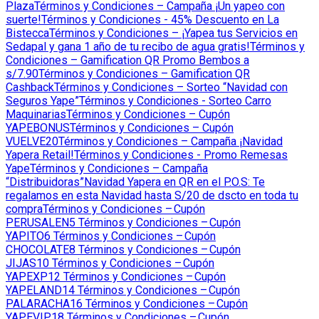
Plaza
Términos y Condiciones – Campaña ¡Un yapeo con
suerte!
Términos y Condiciones - 45% Descuento en La
Bistecca
Términos y Condiciones – ¡Yapea tus Servicios en
Sedapal y gana 1 año de tu recibo de agua gratis!
Términos y
Condiciones – Gamification QR Promo Bembos a
s/7.90
Términos y Condiciones – Gamification QR
Cashback
Términos y Condiciones – Sorteo “Navidad con
Seguros Yape”
Términos y Condiciones - Sorteo Carro
Maquinarias
Términos y Condiciones – Cupón
YAPEBONUS
Términos y Condiciones – Cupón
VUELVE20
Términos y Condiciones – Campaña ¡Navidad
Yapera Retail!
Términos y Condiciones - Promo Remesas
Yape
Términos y Condiciones – Campaña
“Distribuidoras”
Navidad Yapera en QR en el P.O.S: Te
regalamos en esta Navidad hasta S/20 de dscto en toda tu
compra
Términos y Condiciones – Cupón
PERUSALEN5
Términos y Condiciones – Cupón
YAPITO6
Términos y Condiciones – Cupón
CHOCOLATE8
Términos y Condiciones – Cupón
JIJAS10
Términos y Condiciones – Cupón
YAPEXP12
Términos y Condiciones – Cupón
YAPELAND14
Términos y Condiciones – Cupón
PALARACHA16
Términos y Condiciones – Cupón
YAPEVIP18
Términos y Condiciones – Cupón