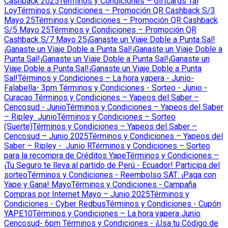
Cashback 2025
Términos y Condiciones – Giftcards Tai
Loy
Términos y Condiciones – Promoción QR Cashback S/3
Mayo 25
Términos y Condiciones – Promoción QR Cashback
S/5 Mayo 25
Términos y Condiciones – Promoción QR
Cashback S/7 Mayo 25
¡Ganaste un Viaje Doble a Punta Sal!
¡Ganaste un Viaje Doble a Punta Sal!
¡Ganaste un Viaje Doble a
Punta Sal!
¡Ganaste un Viaje Doble a Punta Sal!
¡Ganaste un
Viaje Doble a Punta Sal!
¡Ganaste un Viaje Doble a Punta
Sal!
Términos y Condiciones – La hora yapera - Junio-
Falabella- 3pm
Términos y Condiciones - Sorteo - Junio -
Curacao
Términos y Condiciones – Yapeos del Saber –
Cencosud - Junio
Términos y Condiciones – Yapeos del Saber
– Ripley Junio
Términos y Condiciones – Sorteo
(Suerte)
Términos y Condiciones – Yapeos del Saber –
Cencosud – Junio 2025
Términos y Condiciones – Yapeos del
Saber – Ripley - Junio R
Términos y Condiciones – Sorteo
para la recompra de Créditos Yape
Términos y Condiciones –
¡Tu Seguro te lleva al partido de Perú - Ecuador! Participa del
sorteo
Términos y Condiciones - Reembolso SAT: ¡Paga con
Yape y Gana! Mayo
Términos y Condiciones - Campaña
Compras por Internet Mayo – Junio 2025
Términos y
Condiciones - Cyber Redbus
Términos y Condiciones - Cupón
YAPE10
Términos y Condiciones – La hora yapera Junio
Cencosud- 6pm
Términos y Condiciones - ¡Usa tu Código de