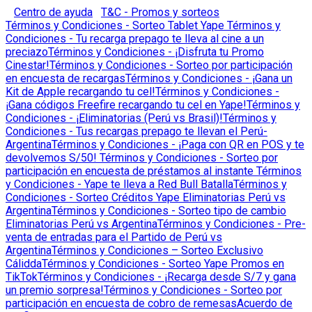
Centro de ayuda
T&C - Promos y sorteos
Términos y Condiciones - Sorteo Tablet Yape
Términos y
Condiciones - Tu recarga prepago te lleva al cine a un
preciazo
Términos y Condiciones - ¡Disfruta tu Promo
Cinestar!
Términos y Condiciones - Sorteo por participación
en encuesta de recargas
Términos y Condiciones - ¡Gana un
Kit de Apple recargando tu cel!
Términos y Condiciones -
¡Gana códigos Freefire recargando tu cel en Yape!
Términos y
Condiciones - ¡Eliminatorias (Perú vs Brasil)!
Términos y
Condiciones - Tus recargas prepago te llevan el Perú-
Argentina
Términos y Condiciones - ¡Paga con QR en POS y te
devolvemos S/50!
Términos y Condiciones - Sorteo por
participación en encuesta de préstamos al instante
Términos
y Condiciones - Yape te lleva a Red Bull Batalla
Términos y
Condiciones - Sorteo Créditos Yape Eliminatorias Perú vs
Argentina
Términos y Condiciones - Sorteo tipo de cambio
Eliminatorias Perú vs Argentina
Términos y Condiciones - Pre-
venta de entradas para el Partido de Perú vs
Argentina
Términos y Condiciones – Sorteo Exclusivo
Cálidda
Términos y Condiciones - Sorteo Yape Promos en
TikTok
Términos y Condiciones - ¡Recarga desde S/7 y gana
un premio sorpresa!
Términos y Condiciones - Sorteo por
participación en encuesta de cobro de remesas
Acuerdo de