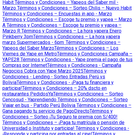
Habit
Términos y Condiciones – Yapeos del Saber mil -
Marzo
Términos y Condiciones – Sorteo Chilis – Nuevo Habit
Términos y Condiciones – Encuestas in app - Marzo
Términos y Condiciones – Escoge tu premio y yapea – Marzo
A
Términos y Condiciones – Escoge tu premio y yapea –
Marzo R
Términos y Condiciones – La hora yapera Enero
Pinkberry 3pm
Términos y Condiciones – La hora yapera
marzo Supermercados - 6pm
Términos y Condiciones –
Yapeos del Saber Marzo
Términos y Condiciones – Los
Viernes de Yape en Metro
Términos y Condiciones Campaña –
YAPE28
Términos y Condiciones - Yape premia el pago de tus
Compras por Internet
Términos y Condiciones - Campaña
Negocios Cobra con Yape Marzo 2025
Términos y
Condiciones - Lending - Sorteo Entradas Perú vs
Bolivia
Términos y Condiciones - ¡Paga tu financiera y
participa!
Términos y Condiciones – 20% dscto en
restaurantes PedidosYa
Términos y Condiciones – Sorteo
Cencosud - Yaprendiendo
Términos y Condiciones – Sorteo
Viajar en bus - Partido Perú Bolivia
Términos y Condiciones –
Gana pagando tu servicio de PagoDirecto
Términos y
Condiciones – Sorteo ¡Tu Seguro te premia con S/400!
Términos y Condiciones – ¡Paga tu matrícula o pensión de
Universidad o Instituto y participa!
Términos y Condiciones -
¡Responde y participa por entradas al cine!
Términos y