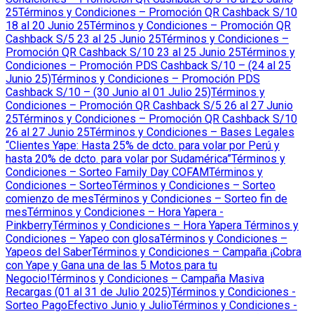
25
Términos y Condiciones – Promoción QR Cashback S/10
18 al 20 Junio 25
Términos y Condiciones – Promoción QR
Cashback S/5 23 al 25 Junio 25
Términos y Condiciones –
Promoción QR Cashback S/10 23 al 25 Junio 25
Términos y
Condiciones – Promoción PDS Cashback S/10 – (24 al 25
Junio 25)
Términos y Condiciones – Promoción PDS
Cashback S/10 – (30 Junio al 01 Julio 25)
Términos y
Condiciones – Promoción QR Cashback S/5 26 al 27 Junio
25
Términos y Condiciones – Promoción QR Cashback S/10
26 al 27 Junio 25
Términos y Condiciones – Bases Legales
“Clientes Yape: Hasta 25% de dcto. para volar por Perú y
hasta 20% de dcto. para volar por Sudamérica”
Términos y
Condiciones – Sorteo Family Day COFAM
Términos y
Condiciones – Sorteo
Términos y Condiciones – Sorteo
comienzo de mes
Términos y Condiciones – Sorteo fin de
mes
Términos y Condiciones – Hora Yapera -
Pinkberry
Términos y Condiciones – Hora Yapera
Términos y
Condiciones – Yapeo con glosa
Términos y Condiciones –
Yapeos del Saber
Términos y Condiciones – Campaña ¡Cobra
con Yape y Gana una de las 5 Motos para tu
Negocio!
Términos y Condiciones – Campaña Masiva
Recargas (01 al 31 de Julio 2025)
Términos y Condiciones -
Sorteo PagoEfectivo Junio y Julio
Términos y Condiciones -