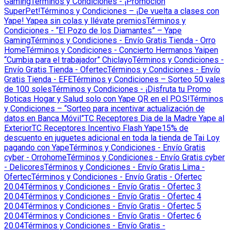
Gaming
Términos y Condiciones - ¡Promoción
SuperPet!
Términos y Condiciones – ¡De vuelta a clases con
Yape! Yapea sin colas y llévate premios
Términos y
Condiciones - “El Pozo de los Diamantes” – Yape
Gaming
Términos y Condiciones - Envío Gratis Tienda - Orro
Home
Términos y Condiciones - Concierto Hermanos Yaipen
“Cumbia para el trabajador” Chiclayo
Términos y Condiciones -
Envío Gratis Tienda - Ofertec
Términos y Condiciones - Envío
Gratis Tienda - EFE
Términos y Condiciones – Sorteo 50 vales
de 100 soles
Términos y Condiciones - ¡Disfruta tu Promo
Boticas Hogar y Salud solo con Yape QR en el P.O.S!
Términos
y Condiciones – “Sorteo para incentivar actualización de
datos en Banca Móvil”
TC Receptores Dia de la Madre Yape al
Exterior
TC Receptores Incentivo Flash Yape
15% de
descuento en juguetes adicional en toda la tienda de Tai Loy
pagando con Yape
Términos y Condiciones - Envío Gratis
cyber - Orrohome
Términos y Condiciones - Envío Gratis cyber
- Delicores
Términos y Condiciones - Envío Gratis Lima -
Ofertec
Términos y Condiciones - Envío Gratis - Ofertec
20.04
Términos y Condiciones - Envío Gratis - Ofertec 3
20.04
Términos y Condiciones - Envío Gratis - Ofertec 4
20.04
Términos y Condiciones - Envío Gratis - Ofertec 5
20.04
Términos y Condiciones - Envío Gratis - Ofertec 6
20.04
Términos y Condiciones - Envío Gratis -