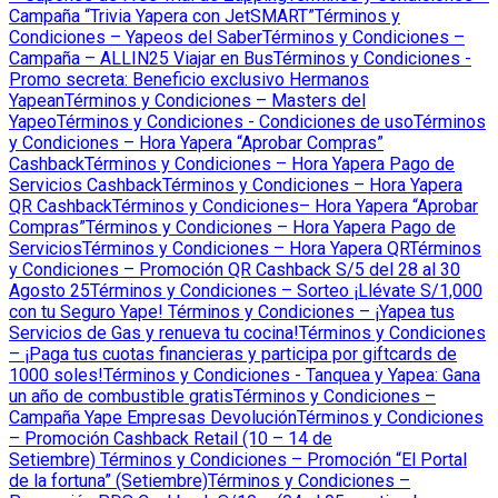
Campaña “Trivia Yapera con JetSMART”
Términos y
Condiciones – Yapeos del Saber
Términos y Condiciones –
Campaña – ALLIN25 Viajar en Bus
Términos y Condiciones -
Promo secreta: Beneficio exclusivo Hermanos
Yapean
Términos y Condiciones – Masters del
Yapeo
Términos y Condiciones - Condiciones de uso
Términos
y Condiciones – Hora Yapera “Aprobar Compras”
Cashback
Términos y Condiciones – Hora Yapera Pago de
Servicios Cashback
Términos y Condiciones – Hora Yapera
QR Cashback
Términos y Condiciones– Hora Yapera “Aprobar
Compras”
Términos y Condiciones – Hora Yapera Pago de
Servicios
Términos y Condiciones – Hora Yapera QR
Términos
y Condiciones – Promoción QR Cashback S/5 del 28 al 30
Agosto 25
Términos y Condiciones – Sorteo ¡Llévate S/1,000
con tu Seguro Yape!
Términos y Condiciones – ¡Yapea tus
Servicios de Gas y renueva tu cocina!
Términos y Condiciones
– ¡Paga tus cuotas financieras y participa por giftcards de
1000 soles!
Términos y Condiciones - Tanquea y Yapea: Gana
un año de combustible gratis
Términos y Condiciones –
Campaña Yape Empresas Devolución
Términos y Condiciones
– Promoción Cashback Retail (10 – 14 de
Setiembre)
Términos y Condiciones – Promoción “El Portal
de la fortuna” (Setiembre)
Términos y Condiciones –