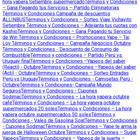
hora yapera Setiembre supermercado
Términos y Condiciones
– Gana Pagando tus Servicios – Partido Eliminatorias
Términos y Condiciones Campaña de descuentos
ALLINBUS
Términos y Condiciones – Sorteo Viaje Vichayito
Setiembre
Términos y Condiciones – Adelanta tus cuotas con
Kashio
Términos y Condiciones – Gana Pagando tu Servicio
de Win
Términos y Condiciones – Promociones Yape – Tai
Loy
Términos y Condiciones – Campaña Negocios Octubre
Términos y Condiciones - Descuento de Consumo de
Combustible
Términos y condiciones – Partido Perú vs.
Uruguay final
Términos y Condiciones –Yapeos del saber
(Reacti) - Octubre
Términos y Condiciones –Yapeos del saber
(Acti) - Octubre
Términos y Condiciones – Sorteo Entradas
Perú vs Uruguay
Términos y Condiciones - Camisetas Perú -
Octubre
Términos y Condiciones- Campaña Mundo
Seguros
Términos y Condiciones - Cupones
Sodimac
Términos y Condiciones – La hora yapera octubre
café
Términos y Condiciones – La hora yapera octubre
supermercados 20 soles
Términos y Condiciones – La hora
yapera octubre supermercados 50 soles
Términos y
Condiciones - Vales de Gasolina Soat
Términos y Condiciones
- Cupones Sodimac
Términos y Condiciones – Yape te arma la
juerga de Halloween Octubre
Términos y Condiciones – Sugar
Yapeos
Términos y Condiciones – Yapeos de la suerte –