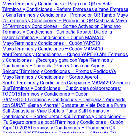
Mayo
Términos y Condiciones - Pago con QR en Bata
Términos y Condiciones - Refiere Empresas a Yape Empresa
y Gana
Términos y Condiciones - Promoción QR Tambo Mayo
25
Términos y Condiciones – Promoción QR Cashback Mayo
25
Términos y Condiciones – Sorteo Activación Cienciano
Términos y Condiciones - Campaña Rosatel Día de la
madre
Términos y Condiciones – Cupón MAMA10
Mayo
Términos y Condiciones – Cupón YAPE10
Mayo
Términos y Condiciones – Cupón MAMA10
Abril
Términos y Condiciones – Cupón YAPE10 Abril
Términos
y Condiciones - ¡Recarga y gana con Yape!
Términos y
Condiciones – Campaña “Paga y Gana con Yape y
Belcorp”
Términos y Condiciones – Promos PedidosYa
Mayo
Términos y Condiciones – Sorteo Aperol
Spritz
Términos y Condiciones Campaña – MAMA20 Viajar en
Bus
Términos y Condiciones – Cupón para colaboradores:
TODO15
Términos y Condiciones – Cupón
GAMER100
Términos y Condiciones – Campaña " Yapeando
con SUNAT: ¡Gana y Ahorra!”
¡Ganaste un Viaje Doble a Punta
Sal!
¡Ganaste un Viaje Doble a Punta Sal!
Términos y
Condiciones – Sorteo Jetour X50
Términos y Condiciones –
¡Tu Seguro premia a papá!
Términos y Condiciones - Cupón
Yape10-2025
Términos y Condiciones – Promoción QR