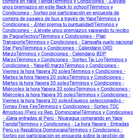
compra en Yape Tienda
Términos y Condiciones - ¡Llévate
unos premiazos en este Back to school!
Términos y
Condiciones - Sorteo por participación en encuesta de
compra de pasajes de bus a través de Yape
Términos y
Condiciones - ¡Entel premia tu puntualidad!
Términos y
Condiciones - ¡Llévate unos premiazos yapeando tu recibo
de Pagoefectivo!
Términos y Condiciones - Plan
Transporte
Términos y Condiciones - Campaña vuelo nacional
Star Perú
Términos y Condiciones - Calendario QRD
Marzo
Términos y Condiciones - Calendario BDP
Marzo
Términos y Condiciones - Sorteo Tai Loy
Términos y
Condiciones - Yape40 marzo
Términos y Condiciones -
Viernes la hora Yapera 30 soles
Términos y Condiciones -
Martes la hora Yapera 20 soles
Términos y Condiciones -
Martes la hora Yapera 30 soles
Términos y Condiciones -
Miércoles la hora Yapera 20 soles
Términos y Condiciones -
Miércoles la hora Yapera 30 soles
Términos y Condiciones -
Viernes la hora Yapera 20 soles
Equipos seleccionados -
Torneo Free Fire
Términos y Condiciones - Sorteo TDC
Amistoso (Perú vs Rep. Dominicana)
Términos y Condiciones
- ¡Gana entradas al Perú - Nicaragua comprando en Yape
Tienda!
Términos y Condiciones - La hora Yapera - Entradas
Perú vs República Dominicana
Términos y Condiciones -
Sorteo por participación en encuesta sobre la gestión de