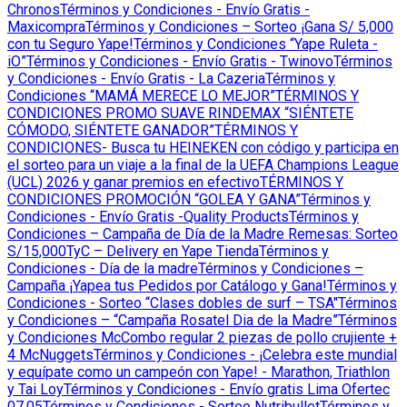
Chronos
Términos y Condiciones - Envío Gratis -
Maxicompra
Términos y Condiciones – Sorteo ¡Gana S/ 5,000
con tu Seguro Yape!
Términos y Condiciones “Yape Ruleta -
iO”
Términos y Condiciones - Envío Gratis - Twinovo
Términos
y Condiciones - Envío Gratis - La Cazeria
Términos y
Condiciones “MAMÁ MERECE LO MEJOR”
TÉRMINOS Y
CONDICIONES PROMO SUAVE RINDEMAX “SIÉNTETE
CÓMODO, SIÉNTETE GANADOR”
TÉRMINOS Y
CONDICIONES- Busca tu HEINEKEN con código y participa en
el sorteo para un viaje a la final de la UEFA Champions League
(UCL) 2026 y ganar premios en efectivo
TÉRMINOS Y
CONDICIONES PROMOCIÓN “GOLEA Y GANA”
Términos y
Condiciones - Envío Gratis -Quality Products
Términos y
Condiciones – Campaña de Día de la Madre Remesas: Sorteo
S/15,000
TyC – Delivery en Yape Tienda
Términos y
Condiciones - Día de la madre
Términos y Condiciones –
Campaña ¡Yapea tus Pedidos por Catálogo y Gana!
Términos y
Condiciones - Sorteo “Clases dobles de surf – TSA"
Términos
y Condiciones – “Campaña Rosatel Dia de la Madre”
Términos
y Condiciones McCombo regular 2 piezas de pollo crujiente +
4 McNuggets
Términos y Condiciones - ¡Celebra este mundial
y equípate como un campeón con Yape! - Marathon, Triathlon
y Tai Loy
Términos y Condiciones - Envío gratis Lima Ofertec
07.05
Términos y Condiciones - Sorteo Nutribullet
Términos y