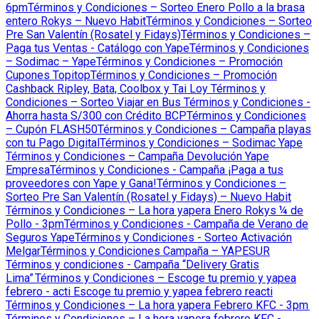
6pm
Términos y Condiciones – Sorteo Enero Pollo a la brasa
entero Rokys – Nuevo Habit
Términos y Condiciones – Sorteo
Pre San Valentín (Rosatel y Fidays)
Términos y Condiciones –
Paga tus Ventas - Catálogo con Yape
Términos y Condiciones
– Sodimac – Yape
Términos y Condiciones – Promoción
Cupones Topitop
Términos y Condiciones – Promoción
Cashback Ripley, Bata, Coolbox y Tai Loy
Términos y
Condiciones – Sorteo Viajar en Bus
Términos y Condiciones -
Ahorra hasta S/300 con Crédito BCP
Términos y Condiciones
– Cupón FLASH50
Términos y Condiciones – Campaña playas
con tu Pago Digital
Términos y Condiciones – Sodimac Yape
Términos y Condiciones – Campaña Devolución Yape
Empresa
Términos y Condiciones - Campaña ¡Paga a tus
proveedores con Yape y Gana!
Términos y Condiciones –
Sorteo Pre San Valentín (Rosatel y Fidays) – Nuevo Habit
Términos y Condiciones – La hora yapera Enero Rokys ¼ de
Pollo - 3pm
Términos y Condiciones - Campaña de Verano de
Seguros Yape
Términos y Condiciones - Sorteo Activación
Melgar
Términos y Condiciones Campaña – YAPESUR
Términos y condiciones - Campaña “Delivery Gratis
Lima”
Términos y Condiciones – Escoge tu premio y yapea
febrero - acti
Escoge tu premio y yapea febrero reacti
Términos y Condiciones – La hora yapera Febrero KFC - 3pm
Términos y Condiciones – La hora yapera febrero KFC -