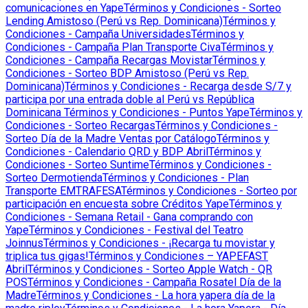
comunicaciones en Yape
Términos y Condiciones - Sorteo
Lending Amistoso (Perú vs Rep. Dominicana)
Términos y
Condiciones - Campaña Universidades
Términos y
Condiciones - Campaña Plan Transporte Civa
Términos y
Condiciones - Campaña Recargas Movistar
Términos y
Condiciones - Sorteo BDP Amistoso (Perú vs Rep.
Dominicana)
Términos y Condiciones - Recarga desde S/7 y
participa por una entrada doble al Perú vs República
Dominicana
Términos y Condiciones - Puntos Yape
Términos y
Condiciones - Sorteo Recargas
Términos y Condiciones -
Sorteo Día de la Madre Ventas por Catálogo
Términos y
Condiciones - Calendario QRD y BDP Abril
Términos y
Condiciones - Sorteo Suntime
Términos y Condiciones -
Sorteo Dermotienda
Términos y Condiciones - Plan
Transporte EMTRAFESA
Términos y Condiciones - Sorteo por
participación en encuesta sobre Créditos Yape
Términos y
Condiciones - Semana Retail - Gana comprando con
Yape
Términos y Condiciones - Festival del Teatro
Joinnus
Términos y Condiciones - ¡Recarga tu movistar y
triplica tus gigas!
Términos y Condiciones – YAPEFAST
Abril
Términos y Condiciones - Sorteo Apple Watch - QR
POS
Términos y Condiciones - Campaña Rosatel Día de la
Madre
Términos y Condiciones - La hora yapera día de la