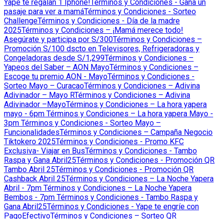
Yape te regalan 1 Iphone!
Términos y Condiciones - Gana un
pasaje para ver a mamá
Términos y Condiciones - Sorteo
Challenge
Términos y Condiciones - Día de la madre
2025
Términos y Condiciones – ¡Mamá merece todo!
Asegúrate y participa por S/300
Términos y Condiciones –
Promoción S/100 dscto en Televisores, Refrigeradoras y
Congeladoras desde S/1,299
Términos y Condiciones –
Yapeos del Saber – AON Mayo
Términos y Condiciones –
Escoge tu premio AON - Mayo
Términos y Condiciones -
Sorteo Mayo – Curacao
Términos y Condiciones – Adivina
Adivinador – Mayo R
Términos y Condiciones – Adivina
Adivinador –Mayo
Términos y Condiciones – La hora yapera
mayo - 6pm
Términos y Condiciones – La hora yapera Mayo -
3pm
Términos y Condiciones - Sorteo Mayo –
Funcionalidades
Términos y Condiciones – Campaña Negocio
Tiktokero 2025
Términos y Condiciones - Promo KFC
Exclusiva- Viajar en Bus
Términos y Condiciones - Tambo
Raspa y Gana Abril25
Términos y Condiciones - Promoción QR
Tambo Abril 25
Términos y Condiciones - Promoción QR
Cashback Abril 25
Términos y Condiciones – La Noche Yapera
Abril - 7pm
Términos y Condiciones – La Noche Yapera
Bembos - 7pm
Términos y Condiciones - Tambo Raspa y
Gana Abril25
Términos y Condiciones - Yape te engríe con
PagoEfectivo
Términos y Condiciones – Sorteo QR