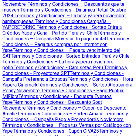
Noviembre
Términos y Condiciones – Descuentos que te
mueven
Términos y Condiciones - Dinámica Retail Octubre
2024
Términos y Condiciones – La hora yapera noviembre
hamburguesas
Términos y Condiciones Campaña –
YAPERETORNO
Términos y Condiciones - Sorteo Entra a
Créditos Yape y Gana - Partido Perú vs. Chile
Términos y
Condiciones – Campaña Movistar Tu pago digital
Términos y
Condiciones – Paga tus compras por Internet con
Yape
Términos y Condiciones – Paga tu vencimiento del
SAT
Términos y Condiciones - Sorteo Entradas Perú vs Chile
Términos y Condiciones – La hora yapera noviembre
pollo
Términos y Condiciones - Camisetas Perú
Términos y
Condiciones - Proyectores SPT
Términos y Condiciones -
Campaña Preferencia Entradas
Términos y Condiciones - Hora
Yapera Cinemark
Términos y Condiciones - Sorteo Alessandra
Penny Noviembre
Términos y Condiciones - Pago Puntual
MiFibra
Términos y Condiciones - Encuesta Eventos
Yape
Términos y Condiciones - Descuento Soat
Noviembre
Términos y Condiciones – Cupón de Descuento
Amalie
Términos y Condiciones – Sorteo Amalie
Términos y
Condiciones – Campaña Pago a Proveedores Noviembre
Términos y Condiciones – Paga tus Ventas por Catálogo con
Yape
Términos y Condiciones - Cupón CIVA25
Términos y