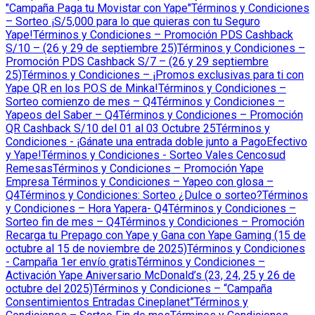
"Campaña Paga tu Movistar con Yape"
Términos y Condiciones
– Sorteo ¡S/5,000 para lo que quieras con tu Seguro
Yape!
Términos y Condiciones – Promoción PDS Cashback
S/10 – (26 y 29 de septiembre 25)
Términos y Condiciones –
Promoción PDS Cashback S/7 – (26 y 29 septiembre
25)
Términos y Condiciones – ¡Promos exclusivas para ti con
Yape QR en los P.O.S de Minka!
Términos y Condiciones –
Sorteo comienzo de mes – Q4
Términos y Condiciones –
Yapeos del Saber – Q4
Términos y Condiciones – Promoción
QR Cashback S/10 del 01 al 03 Octubre 25
Términos y
Condiciones - ¡Gánate una entrada doble junto a PagoEfectivo
y Yape!
Términos y Condiciones - Sorteo Vales Cencosud
Remesas
Términos y Condiciones – Promoción Yape
Empresa
Términos y Condiciones – Yapeo con glosa –
Q4
Términos y Condiciones: Sorteo ¿Dulce o sorteo?
Términos
y Condiciones – Hora Yapera- Q4
Términos y Condiciones –
Sorteo fin de mes – Q4
Términos y Condiciones – Promoción
Recarga tu Prepago con Yape y Gana con Yape Gaming (15 de
octubre al 15 de noviembre de 2025)
Términos y Condiciones
- Campaña 1er envío gratis
Términos y Condiciones –
Activación Yape Aniversario McDonald’s (23, 24, 25 y 26 de
octubre del 2025)
Términos y Condiciones – “Campaña
Consentimientos Entradas Cineplanet”
Términos y