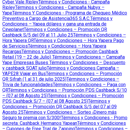
Cyber Vale Ripley
Términos y Condiciones - Campaña
Ripley
Términos y Condiciones - Campaña Nubyx –
Yape
Términos Y Condiciones - Programa de Chequeo Médico
Preventivo a Cargo de Asistencia365 S.A.C.
Términos y
Condiciones – Yapea dólares y gana una entrada de
Cineplanet
Términos y Condiciones – Promoción QR
Cashback S/5 del 09 al 11 Julio 25
Términos y Condiciones –
Hora Yapera QR
Términos y Condiciones – Hora Yapera Pago
de Servicios
Términos y Condiciones – Hora Yapera
Recargas
Términos y Condiciones – Promoción Cashback
Retail (19 – 22 de Julio)
Términos y Condiciones – Campaña
Yape Empresas Buses
Términos y Condiciones – Descuento
y cashback SOAT julio
Términos y Condiciones Campaña –
YAPE28 Viajar en Bus
Términos y Condiciones – Promoción
QR Sifrah (1 al 31 de julio 2025)
Términos y Condiciones –
Trivia de funcionalidades
Términos y Condiciones – Paga con
QR
Términos y Condiciones – Promoción PDS Cashback S/10
– (07 al 08 Agosto 25)
Términos y Condiciones – Promoción
PDS Cashback S/7 – (07 al 08 Agosto 25)
Términos y
Condiciones – Promoción QR Cashback S/5 del 07 al 09
Agosto 25
Términos y Condiciones – Sorteo ¡Dinero más
Seguro te premia con S/300!
Términos y Condiciones - Promo
secreta: Cashback Hermanos Yapean
Términos y Condiciones
– Cupones de Free Trial de Zapping
Términos y Condiciones –