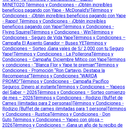
MINETO20
Términos y Condiciones - ¡Obtén increíbles
beneficios pagando con Yape - McDonald's!
Términos y
Condiciones - ¡Obtén increíbles beneficios pagando con Yape
- Rappi!
Términos y Condiciones - ¡Obtén increíbles
beneficios pagando con Yape!
Términos y Condiciones -
Flying Squirrel
Términos y Condiciones - Win
Términos y
Condiciones - Seguro de Vida Yape
Términos y Condiciones –
Campaña El Asiento Ganador – Buses YE
Términos y
Condiciones – Sorteo ¡Gana vales de S/ 2,000 con tu Seguro
Yape!
Términos y Condiciones - La Pollerona
Términos y
Condiciones – Campaña: Diciembre Mítico con Yape
Términos
y condiciones - “Blanca Flor y Yape te premian”
Términos y
Condiciones - Promoción “Ron Cartavio, Destapa la
Recompensa”
Términos y Condiciones “WARDA
PROMO”
Términos y Condiciones - Campaña Pacífico
Seguros: Dinero al instante
Términos y Condiciones – Yapeos
del Saber – 2026
Términos y Condiciones – Sorteo comienzo
de mes – 2026
Términos y Condiciones - Rodizio (Buffet de
Carnes Ilimitadas para 2 personas)
Términos y Condiciones -
Rodizio (Buffet de carnes ilimitadas para 1 persona)
Términos
y Condiciones - Rustica
Términos y Condiciones - Don
Guto
Términos y Condiciones – Yapeo con glosa –
2026
Términos y Condiciones – ¡Gana un año de tu recibo de