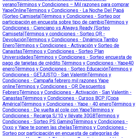
verano
Términos y Condiciones – Mil razones para comprar
YapeOnline
Términos y Condiciones - La Noche Del Papá
(Sorteo Camiseta)
Términos y Condiciones - Sorteo por
participación en encuesta sobre tipo de cambio
Términos y
Condiciones - Cienciano vs Always Ready (Sorteo
Camiseta)
Términos y condiciones - Sorteo QR -
Devolución
Términos y Condiciones - Dinámica Tambo
Enero
Términos y Condiciones - Activación y Sorteo de
Canastas
Términos y Condiciones - Sorteo Plan
Universidades
Términos y Condiciones - Sorteo encuesta de
pago de tarjetas de crédito
Términos y Condiciones - Yape40
enero
Términos y Condiciones - Sorteo Educación
Términos y
Condiciones - GETJUSTO - San Valentín
Términos y
Condiciones - Campaña febrero mil razones Yape
online
Términos y Condiciones - QR Descuentos
Febrero
Términos y Condiciones - Activación - San Valentín -
Canastas
Términos y Condiciones - Cursos BCP (Copa
América)
Términos y Condiciones - Yape - 40 enero
Términos y
Condiciones - De vuelta al cole con Yape
Términos y
Condiciones - Recarga S/10 y llévate 30GB
Términos y
Condiciones - Sorteo PS Gaming
Términos y Condiciones -
Oxxo y Yape te ponen las chelas
Términos y Condiciones -
Sorteo por participación en encuesta de categorías de