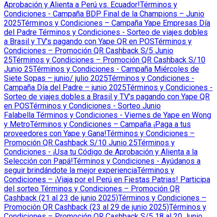
Aprobación y Alienta a Perú vs. Ecuador!
Términos y
Condiciones - Campaña BDP Final de la Champions – Junio
2025
Términos y Condiciones – Campaña Yape Empresas Día
del Padre
Términos y Condiciones - Sorteo de viajes dobles
a Brasil y TV’s pagando con Yape QR en POS
Términos y
Condiciones – Promoción QR Cashback S/5 Junio
25
Términos y Condiciones – Promoción QR Cashback S/10
Junio 25
Términos y Condiciones - Campaña Miércoles de
Siete Sopas – junio/ julio 2025
Términos y Condiciones -
Campaña Día del Padre – junio 2025
Términos y Condiciones -
Sorteo de viajes dobles a Brasil y TV’s pagando con Yape QR
en POS
Términos y Condiciones - Sorteo Junio
Falabella
Términos y Condiciones - Viernes de Yape en Wong
y Metro
Términos y Condiciones – Campaña ¡Paga a tus
proveedores con Yape y Gana!
Términos y Condiciones –
Promoción QR Cashback S/10 Junio 25
Términos y
Condiciones - ¡Usa tu Código de Aprobación y Alienta a la
Selección con Papá!
Términos y Condiciones - Ayúdanos a
seguir brindándote la mejor experiencia
Términos y
Condiciones – ¡Viaja por el Perú en Fiestas Patrias! Participa
del sorteo
Términos y Condiciones – Promoción QR
Cashback (21 al 23 de junio 2025)
Términos y Condiciones –
Promoción QR Cashback (23 al 29 de junio 2025)
Términos y
Condiciones – Promoción QR Cashback S/5 18 al 20 Junio