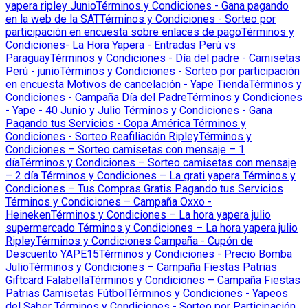
yapera ripley Junio
Términos y Condiciones - Gana pagando
en la web de la SAT
Términos y Condiciones - Sorteo por
participación en encuesta sobre enlaces de pago
Términos y
Condiciones- La Hora Yapera - Entradas Perú vs
Paraguay
Términos y Condiciones - Día del padre - Camisetas
Perú - junio
Términos y Condiciones - Sorteo por participación
en encuesta Motivos de cancelación - Yape Tienda
Términos y
Condiciones - Campaña Día del Padre
Términos y Condiciones
- Yape - 40 Junio y Julio
Términos y Condiciones - Gana
Pagando tus Servicios - Copa América
Términos y
Condiciones - Sorteo Reafiliación Ripley
Términos y
Condiciones – Sorteo camisetas con mensaje – 1
día
Términos y Condiciones – Sorteo camisetas con mensaje
– 2 día
Términos y Condiciones – La grati yapera
Términos y
Condiciones – Tus Compras Gratis Pagando tus Servicios
Términos y Condiciones – Campaña Oxxo -
Heineken
Términos y Condiciones – La hora yapera julio
supermercado
Términos y Condiciones – La hora yapera julio
Ripley
Términos y Condiciones Campaña - Cupón de
Descuento YAPE15
Términos y Condiciones - Precio Bomba
Julio
Términos y Condiciones – Campaña Fiestas Patrias
Giftcard Falabella
Términos y Condiciones – Campaña Fiestas
Patrias Camisetas Fútbol
Términos y Condiciones - Yapeos
del Saber
Términos y Condiciones - Sorteo por Participación