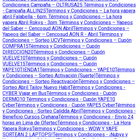
Condiciones Campaña – OLTRUSA25
Términos y Condiciones
- Campaña ALLIN25
Términos y Condiciones – La hora yapera
abril Falabella - 6pm
Términos y Condiciones – La hora
yapera Abril Rokys - 3pm
Términos y Condiciones – Yapeos
del Saber – Cencosud AON Abril
Términos y Condiciones –
Yapeos del Saber – Cencosud AON R - Abril
Términos y
Condiciones – Sorteo UCV
Términos y Condiciones – Cupón
COMPRA15
Términos y Condiciones – Cupón
DIRECCION20
Términos y Condiciones – Cupón
VUELVE10
Términos y Condiciones – Cupón
VUELVE15
Términos y Condiciones – Cupón
YAPE10TIENDA1
Términos y Condiciones – YAPE10
Términos
y Condiciones – Sorteo Activación (Suerte)
Términos y
Condiciones – Sorteo Reactivación
Términos y Condiciones –
Sorteo Abril Tailoy Nuevo Habit
Términos y Condiciones -
CYBER Viajar en Bus
Términos y Condiciones - Cupón
DERMO10
Términos y Condiciones - Cupón YAPE10
Cyber
Términos y Condiciones - Cupón YAPE5 Cyber
Términos
y Condiciones - Sorteo Calidda Abril
Términos y Condiciones -
Beneficio Cursos Crehana
Términos y Condiciones - Envío 24
horas en Lima de Ofertec
Términos y Condiciones - La Hora
Yapera Rokys
Términos y Condiciones - WOW Y YAPE
SORTEAN 2 LAPTOPS!
Términos y Condiciones - ¡Nubyx y