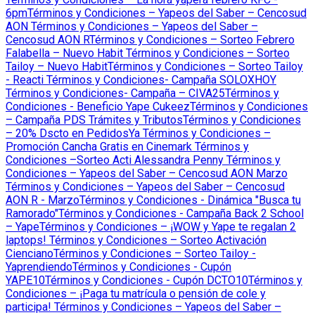
6pm
Términos y Condiciones – Yapeos del Saber – Cencosud
AON
Términos y Condiciones – Yapeos del Saber –
Cencosud AON R
Términos y Condiciones – Sorteo Febrero
Falabella – Nuevo Habit
Términos y Condiciones – Sorteo
Tailoy – Nuevo Habit
Términos y Condiciones – Sorteo Tailoy
- Reacti
Términos y Condiciones- Campaña SOLOXHOY
Términos y Condiciones- Campaña – CIVA25
Términos y
Condiciones - Beneficio Yape Cukeez
Términos y Condiciones
– Campaña PDS Trámites y Tributos
Términos y Condiciones
– 20% Dscto en PedidosYa
Términos y Condiciones –
Promoción Cancha Gratis en Cinemark
Términos y
Condiciones –Sorteo Acti Alessandra Penny
Términos y
Condiciones – Yapeos del Saber – Cencosud AON Marzo
Términos y Condiciones – Yapeos del Saber – Cencosud
AON R - Marzo
Términos y Condiciones - Dinámica "Busca tu
Ramorado"
Términos y Condiciones - Campaña Back 2 School
– Yape
Términos y Condiciones – ¡WOW y Yape te regalan 2
laptops!
Términos y Condiciones – Sorteo Activación
Cienciano
Términos y Condiciones – Sorteo Tailoy -
Yaprendiendo
Términos y Condiciones - Cupón
YAPE10
Términos y Condiciones - Cupón DCTO10
Términos y
Condiciones – ¡Paga tu matrícula o pensión de cole y
participa!
Términos y Condiciones – Yapeos del Saber –