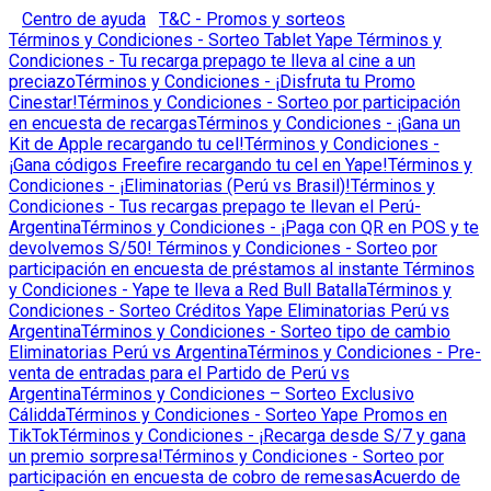
Centro de ayuda
T&C - Promos y sorteos
Términos y Condiciones - Sorteo Tablet Yape
Términos y
Condiciones - Tu recarga prepago te lleva al cine a un
preciazo
Términos y Condiciones - ¡Disfruta tu Promo
Cinestar!
Términos y Condiciones - Sorteo por participación
en encuesta de recargas
Términos y Condiciones - ¡Gana un
Kit de Apple recargando tu cel!
Términos y Condiciones -
¡Gana códigos Freefire recargando tu cel en Yape!
Términos y
Condiciones - ¡Eliminatorias (Perú vs Brasil)!
Términos y
Condiciones - Tus recargas prepago te llevan el Perú-
Argentina
Términos y Condiciones - ¡Paga con QR en POS y te
devolvemos S/50!
Términos y Condiciones - Sorteo por
participación en encuesta de préstamos al instante
Términos
y Condiciones - Yape te lleva a Red Bull Batalla
Términos y
Condiciones - Sorteo Créditos Yape Eliminatorias Perú vs
Argentina
Términos y Condiciones - Sorteo tipo de cambio
Eliminatorias Perú vs Argentina
Términos y Condiciones - Pre-
venta de entradas para el Partido de Perú vs
Argentina
Términos y Condiciones – Sorteo Exclusivo
Cálidda
Términos y Condiciones - Sorteo Yape Promos en
TikTok
Términos y Condiciones - ¡Recarga desde S/7 y gana
un premio sorpresa!
Términos y Condiciones - Sorteo por
participación en encuesta de cobro de remesas
Acuerdo de