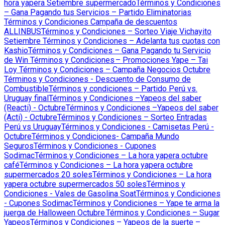
hora yapera Setiembre supermercado
Términos y Condiciones
– Gana Pagando tus Servicios – Partido Eliminatorias
Términos y Condiciones Campaña de descuentos
ALLINBUS
Términos y Condiciones – Sorteo Viaje Vichayito
Setiembre
Términos y Condiciones – Adelanta tus cuotas con
Kashio
Términos y Condiciones – Gana Pagando tu Servicio
de Win
Términos y Condiciones – Promociones Yape – Tai
Loy
Términos y Condiciones – Campaña Negocios Octubre
Términos y Condiciones - Descuento de Consumo de
Combustible
Términos y condiciones – Partido Perú vs.
Uruguay final
Términos y Condiciones –Yapeos del saber
(Reacti) - Octubre
Términos y Condiciones –Yapeos del saber
(Acti) - Octubre
Términos y Condiciones – Sorteo Entradas
Perú vs Uruguay
Términos y Condiciones - Camisetas Perú -
Octubre
Términos y Condiciones- Campaña Mundo
Seguros
Términos y Condiciones - Cupones
Sodimac
Términos y Condiciones – La hora yapera octubre
café
Términos y Condiciones – La hora yapera octubre
supermercados 20 soles
Términos y Condiciones – La hora
yapera octubre supermercados 50 soles
Términos y
Condiciones - Vales de Gasolina Soat
Términos y Condiciones
- Cupones Sodimac
Términos y Condiciones – Yape te arma la
juerga de Halloween Octubre
Términos y Condiciones – Sugar
Yapeos
Términos y Condiciones – Yapeos de la suerte –