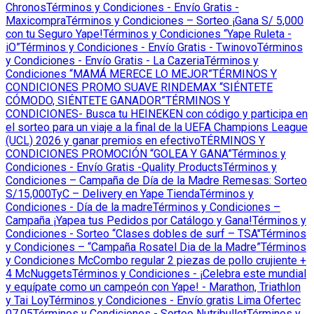
Chronos
Términos y Condiciones - Envío Gratis -
Maxicompra
Términos y Condiciones – Sorteo ¡Gana S/ 5,000
con tu Seguro Yape!
Términos y Condiciones “Yape Ruleta -
iO”
Términos y Condiciones - Envío Gratis - Twinovo
Términos
y Condiciones - Envío Gratis - La Cazeria
Términos y
Condiciones “MAMÁ MERECE LO MEJOR”
TÉRMINOS Y
CONDICIONES PROMO SUAVE RINDEMAX “SIÉNTETE
CÓMODO, SIÉNTETE GANADOR”
TÉRMINOS Y
CONDICIONES- Busca tu HEINEKEN con código y participa en
el sorteo para un viaje a la final de la UEFA Champions League
(UCL) 2026 y ganar premios en efectivo
TÉRMINOS Y
CONDICIONES PROMOCIÓN “GOLEA Y GANA”
Términos y
Condiciones - Envío Gratis -Quality Products
Términos y
Condiciones – Campaña de Día de la Madre Remesas: Sorteo
S/15,000
TyC – Delivery en Yape Tienda
Términos y
Condiciones - Día de la madre
Términos y Condiciones –
Campaña ¡Yapea tus Pedidos por Catálogo y Gana!
Términos y
Condiciones - Sorteo “Clases dobles de surf – TSA"
Términos
y Condiciones – “Campaña Rosatel Dia de la Madre”
Términos
y Condiciones McCombo regular 2 piezas de pollo crujiente +
4 McNuggets
Términos y Condiciones - ¡Celebra este mundial
y equípate como un campeón con Yape! - Marathon, Triathlon
y Tai Loy
Términos y Condiciones - Envío gratis Lima Ofertec
07.05
Términos y Condiciones - Sorteo Nutribullet
Términos y