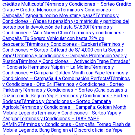
créditos Multicuota”
Términos y Condiciones – Sorteo Crédito
Gratis – Crédito Monocuota
Términos y Condiciones -
Campaña “¡Yapea tu recibo Movistar y gana!"
Términos y
Condiciones - ¡Yapea tu pensión y/o matrícula y participa del
sorteo por la devolución de hasta S/.600!
Términos y
Condiciones - “Año Nuevo Chino”
Términos y condiciones -
Campaña “Tu Seguro Vehicular con hasta 72% de
descuento”
Términos y Condiciones - Eurokarts
Términos y
Condiciones – Sorteo ¡Giftcard de S/ 4,000 con tu Seguro
Yape!
Términos y condiciones - Campaña Promoción Yape y
Rústica
Términos y Condiciones – Activación “Yape Entradas”
– Concierto Hermanos Yaipén – La Molina
Términos y
Condiciones – Campaña: Golden Month con Yape
Términos y
Condiciones – Campaña ¡La Combinación Perfecta!
Términos
y Condiciones - Otto Grill
Términos y Condiciones - Sorteo
Pinkberry
Términos y Condiciones – Sorteo ¡Gana pasajes a
Cuzco con tu Seguro Yape!
Términos y Condiciones - Sorteo
Bodegas
Términos y Condiciones - Sorteo Campaña
Agrícola
Términos y Condiciones – Campaña: Golden Month
Mobile Legends
Términos y Condiciones - Sorteo Yape y
Zapping
Términos y Condiciones – DÍAS YAPE
GAMING
Términos y Condiciones - Campaña: Torneo Flash de
Mobile Legends: Bang Bang en el Discord oficial de Yape