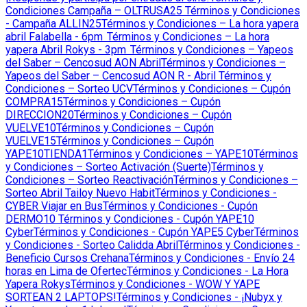
Condiciones Campaña – OLTRUSA25
Términos y Condiciones
- Campaña ALLIN25
Términos y Condiciones – La hora yapera
abril Falabella - 6pm
Términos y Condiciones – La hora
yapera Abril Rokys - 3pm
Términos y Condiciones – Yapeos
del Saber – Cencosud AON Abril
Términos y Condiciones –
Yapeos del Saber – Cencosud AON R - Abril
Términos y
Condiciones – Sorteo UCV
Términos y Condiciones – Cupón
COMPRA15
Términos y Condiciones – Cupón
DIRECCION20
Términos y Condiciones – Cupón
VUELVE10
Términos y Condiciones – Cupón
VUELVE15
Términos y Condiciones – Cupón
YAPE10TIENDA1
Términos y Condiciones – YAPE10
Términos
y Condiciones – Sorteo Activación (Suerte)
Términos y
Condiciones – Sorteo Reactivación
Términos y Condiciones –
Sorteo Abril Tailoy Nuevo Habit
Términos y Condiciones -
CYBER Viajar en Bus
Términos y Condiciones - Cupón
DERMO10
Términos y Condiciones - Cupón YAPE10
Cyber
Términos y Condiciones - Cupón YAPE5 Cyber
Términos
y Condiciones - Sorteo Calidda Abril
Términos y Condiciones -
Beneficio Cursos Crehana
Términos y Condiciones - Envío 24
horas en Lima de Ofertec
Términos y Condiciones - La Hora
Yapera Rokys
Términos y Condiciones - WOW Y YAPE
SORTEAN 2 LAPTOPS!
Términos y Condiciones - ¡Nubyx y