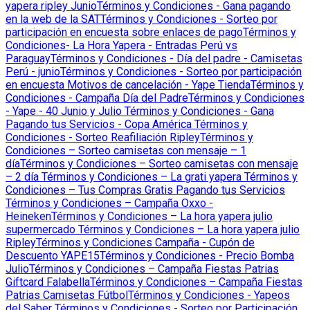
yapera ripley Junio
Términos y Condiciones - Gana pagando
en la web de la SAT
Términos y Condiciones - Sorteo por
participación en encuesta sobre enlaces de pago
Términos y
Condiciones- La Hora Yapera - Entradas Perú vs
Paraguay
Términos y Condiciones - Día del padre - Camisetas
Perú - junio
Términos y Condiciones - Sorteo por participación
en encuesta Motivos de cancelación - Yape Tienda
Términos y
Condiciones - Campaña Día del Padre
Términos y Condiciones
- Yape - 40 Junio y Julio
Términos y Condiciones - Gana
Pagando tus Servicios - Copa América
Términos y
Condiciones - Sorteo Reafiliación Ripley
Términos y
Condiciones – Sorteo camisetas con mensaje – 1
día
Términos y Condiciones – Sorteo camisetas con mensaje
– 2 día
Términos y Condiciones – La grati yapera
Términos y
Condiciones – Tus Compras Gratis Pagando tus Servicios
Términos y Condiciones – Campaña Oxxo -
Heineken
Términos y Condiciones – La hora yapera julio
supermercado
Términos y Condiciones – La hora yapera julio
Ripley
Términos y Condiciones Campaña - Cupón de
Descuento YAPE15
Términos y Condiciones - Precio Bomba
Julio
Términos y Condiciones – Campaña Fiestas Patrias
Giftcard Falabella
Términos y Condiciones – Campaña Fiestas
Patrias Camisetas Fútbol
Términos y Condiciones - Yapeos
del Saber
Términos y Condiciones - Sorteo por Participación