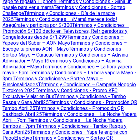
Yape te regalan 1 Iphone!
Términos y Condiciones - Gana un
pasaje para ver a mamá
Términos y Condiciones - Sorteo
Challenge
Términos y Condiciones - Día de la madre
2025
Términos y Condiciones – ¡Mamá merece todo!
Asegúrate y participa por S/300
Términos y Condiciones –
Promoción S/100 dscto en Televisores, Refrigeradoras y
Congeladoras desde S/1,299
Términos y Condiciones –
Yapeos del Saber – AON Mayo
Términos y Condiciones –
Escoge tu premio AON - Mayo
Términos y Condiciones -
Sorteo Mayo – Curacao
Términos y Condiciones – Adivina
Adivinador – Mayo R
Términos y Condiciones – Adivina
Adivinador –Mayo
Términos y Condiciones – La hora yapera
mayo - 6pm
Términos y Condiciones – La hora yapera Mayo -
3pm
Términos y Condiciones - Sorteo Mayo –
Funcionalidades
Términos y Condiciones – Campaña Negocio
Tiktokero 2025
Términos y Condiciones - Promo KFC
Exclusiva- Viajar en Bus
Términos y Condiciones - Tambo
Raspa y Gana Abril25
Términos y Condiciones - Promoción QR
Tambo Abril 25
Términos y Condiciones - Promoción QR
Cashback Abril 25
Términos y Condiciones – La Noche Yapera
Abril - 7pm
Términos y Condiciones – La Noche Yapera
Bembos - 7pm
Términos y Condiciones - Tambo Raspa y
Gana Abril25
Términos y Condiciones - Yape te engríe con
PagoEfectivo
Términos y Condiciones – Sorteo QR