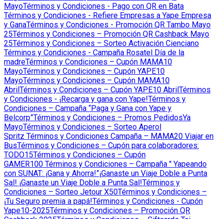
Mayo
Términos y Condiciones - Pago con QR en Bata
Términos y Condiciones - Refiere Empresas a Yape Empresa
y Gana
Términos y Condiciones - Promoción QR Tambo Mayo
25
Términos y Condiciones – Promoción QR Cashback Mayo
25
Términos y Condiciones – Sorteo Activación Cienciano
Términos y Condiciones - Campaña Rosatel Día de la
madre
Términos y Condiciones – Cupón MAMA10
Mayo
Términos y Condiciones – Cupón YAPE10
Mayo
Términos y Condiciones – Cupón MAMA10
Abril
Términos y Condiciones – Cupón YAPE10 Abril
Términos
y Condiciones - ¡Recarga y gana con Yape!
Términos y
Condiciones – Campaña “Paga y Gana con Yape y
Belcorp”
Términos y Condiciones – Promos PedidosYa
Mayo
Términos y Condiciones – Sorteo Aperol
Spritz
Términos y Condiciones Campaña – MAMA20 Viajar en
Bus
Términos y Condiciones – Cupón para colaboradores:
TODO15
Términos y Condiciones – Cupón
GAMER100
Términos y Condiciones – Campaña " Yapeando
con SUNAT: ¡Gana y Ahorra!”
¡Ganaste un Viaje Doble a Punta
Sal!
¡Ganaste un Viaje Doble a Punta Sal!
Términos y
Condiciones – Sorteo Jetour X50
Términos y Condiciones –
¡Tu Seguro premia a papá!
Términos y Condiciones - Cupón
Yape10-2025
Términos y Condiciones – Promoción QR