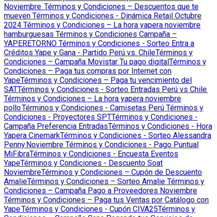
Noviembre
Términos y Condiciones – Descuentos que te
mueven
Términos y Condiciones - Dinámica Retail Octubre
2024
Términos y Condiciones – La hora yapera noviembre
hamburguesas
Términos y Condiciones Campaña –
YAPERETORNO
Términos y Condiciones - Sorteo Entra a
Créditos Yape y Gana - Partido Perú vs. Chile
Términos y
Condiciones – Campaña Movistar Tu pago digital
Términos y
Condiciones – Paga tus compras por Internet con
Yape
Términos y Condiciones – Paga tu vencimiento del
SAT
Términos y Condiciones - Sorteo Entradas Perú vs Chile
Términos y Condiciones – La hora yapera noviembre
pollo
Términos y Condiciones - Camisetas Perú
Términos y
Condiciones - Proyectores SPT
Términos y Condiciones -
Campaña Preferencia Entradas
Términos y Condiciones - Hora
Yapera Cinemark
Términos y Condiciones - Sorteo Alessandra
Penny Noviembre
Términos y Condiciones - Pago Puntual
MiFibra
Términos y Condiciones - Encuesta Eventos
Yape
Términos y Condiciones - Descuento Soat
Noviembre
Términos y Condiciones – Cupón de Descuento
Amalie
Términos y Condiciones – Sorteo Amalie
Términos y
Condiciones – Campaña Pago a Proveedores Noviembre
Términos y Condiciones – Paga tus Ventas por Catálogo con
Yape
Términos y Condiciones - Cupón CIVA25
Términos y