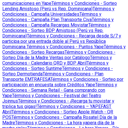
comunicaciones en Yape
Términos y Condiciones - Sorteo
Lending Amistoso (Perú vs Rep. Dominicana)
Términos y
Condiciones - Campaña Universidades
Términos y
Condiciones - Campaña Plan Transporte Civa
Términos y
Condiciones - Campaña Recargas Movistar
Términos y
Condiciones - Sorteo BDP Amistoso (Perú vs Rep.
Dominicana)
Términos y Condiciones - Recarga desde S/7 y
participa por una entrada doble al Perú vs República
Dominicana
Términos y Condiciones - Puntos Yape
Términos y
Condiciones - Sorteo Recargas
Términos y Condiciones -
Sorteo Día de la Madre Ventas por Catálogo
Términos y
Condiciones - Calendario QRD y BDP Abril
Términos y
Condiciones - Sorteo Suntime
Términos y Condiciones -
Sorteo Dermotienda
Términos y Condiciones - Plan
Transporte EMTRAFESA
Términos y Condiciones - Sorteo por
participación en encuesta sobre Créditos Yape
Términos y
Condiciones - Semana Retail - Gana comprando con
Yape
Términos y Condiciones - Festival del Teatro
Joinnus
Términos y Condiciones - ¡Recarga tu movistar y
triplica tus gigas!
Términos y Condiciones – YAPEFAST
Abril
Términos y Condiciones - Sorteo Apple Watch - QR
POS
Términos y Condiciones - Campaña Rosatel Día de la
Madre
Términos y Condiciones - La hora yapera día de la