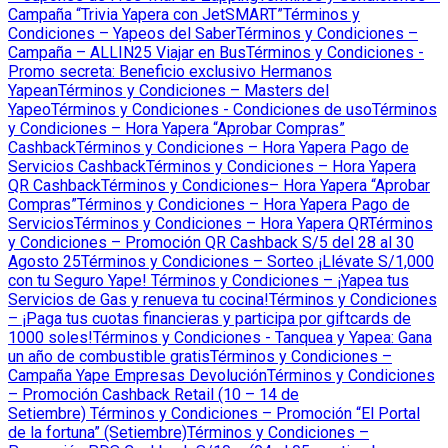
Campaña “Trivia Yapera con JetSMART”
Términos y
Condiciones – Yapeos del Saber
Términos y Condiciones –
Campaña – ALLIN25 Viajar en Bus
Términos y Condiciones -
Promo secreta: Beneficio exclusivo Hermanos
Yapean
Términos y Condiciones – Masters del
Yapeo
Términos y Condiciones - Condiciones de uso
Términos
y Condiciones – Hora Yapera “Aprobar Compras”
Cashback
Términos y Condiciones – Hora Yapera Pago de
Servicios Cashback
Términos y Condiciones – Hora Yapera
QR Cashback
Términos y Condiciones– Hora Yapera “Aprobar
Compras”
Términos y Condiciones – Hora Yapera Pago de
Servicios
Términos y Condiciones – Hora Yapera QR
Términos
y Condiciones – Promoción QR Cashback S/5 del 28 al 30
Agosto 25
Términos y Condiciones – Sorteo ¡Llévate S/1,000
con tu Seguro Yape!
Términos y Condiciones – ¡Yapea tus
Servicios de Gas y renueva tu cocina!
Términos y Condiciones
– ¡Paga tus cuotas financieras y participa por giftcards de
1000 soles!
Términos y Condiciones - Tanquea y Yapea: Gana
un año de combustible gratis
Términos y Condiciones –
Campaña Yape Empresas Devolución
Términos y Condiciones
– Promoción Cashback Retail (10 – 14 de
Setiembre)
Términos y Condiciones – Promoción “El Portal
de la fortuna” (Setiembre)
Términos y Condiciones –