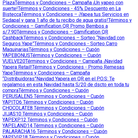
Plaza
Términos y Condiciones – Campaña ¡Un yapeo con
suerte!
Términos y Condiciones - 45% Descuento en La
Bistecca
Términos y Condiciones – ¡Yapea tus Servicios en
Sedapal y gana 1 año de tu recibo de agua gratis!
Términos y
Condiciones – Gamification QR Promo Bembos a
s/7.90
Términos y Condiciones – Gamification QR
Cashback
Términos y Condiciones – Sorteo “Navidad con
Seguros Yape”
Términos y Condiciones - Sorteo Carro
Maquinarias
Términos y Condiciones – Cupón
YAPEBONUS
Términos y Condiciones – Cupón
VUELVE20
Términos y Condiciones – Campaña ¡Navidad
Yapera Retail!
Términos y Condiciones - Promo Remesas
Yape
Términos y Condiciones – Campaña
“Distribuidoras”
Navidad Yapera en QR en el P.O.S: Te
regalamos en esta Navidad hasta S/20 de dscto en toda tu
compra
Términos y Condiciones – Cupón
PERUSALEN5
Términos y Condiciones – Cupón
YAPITO6
Términos y Condiciones – Cupón
CHOCOLATE8
Términos y Condiciones – Cupón
JIJAS10
Términos y Condiciones – Cupón
YAPEXP12
Términos y Condiciones – Cupón
YAPELAND14
Términos y Condiciones – Cupón
PALARACHA16
Términos y Condiciones – Cupón
YAPEVIP18
Términos y Condiciones – Cupón