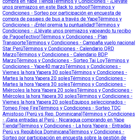
compra en Yape Tienda
Términos y Condiciones - ¡Llévate
unos premiazos en este Back to school!
Términos y
Condiciones - Sorteo por participación en encuesta de
compra de pasajes de bus a través de Yape
Términos y
Condiciones - ¡Entel premia tu puntualidad!
Términos y
Condiciones - ¡Llévate unos premiazos yapeando tu recibo
de Pagoefectivo!
Términos y Condiciones - Plan
Transporte
Términos y Condiciones - Campaña vuelo nacional
Star Perú
Términos y Condiciones - Calendario QRD
Marzo
Términos y Condiciones - Calendario BDP
Marzo
Términos y Condiciones - Sorteo Tai Loy
Términos y
Condiciones - Yape40 marzo
Términos y Condiciones -
Viernes la hora Yapera 30 soles
Términos y Condiciones -
Martes la hora Yapera 20 soles
Términos y Condiciones -
Martes la hora Yapera 30 soles
Términos y Condiciones -
Miércoles la hora Yapera 20 soles
Términos y Condiciones -
Miércoles la hora Yapera 30 soles
Términos y Condiciones -
Viernes la hora Yapera 20 soles
Equipos seleccionados -
Torneo Free Fire
Términos y Condiciones - Sorteo TDC
Amistoso (Perú vs Rep. Dominicana)
Términos y Condiciones
- ¡Gana entradas al Perú - Nicaragua comprando en Yape
Tienda!
Términos y Condiciones - La hora Yapera - Entradas
Perú vs República Dominicana
Términos y Condiciones -
Sorteo por participación en encuesta sobre la gestión de