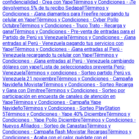
confidencialidad - Crea con Yape
Términos y Condiciones - ¡Te
devolvemos 5% de tu recibo Sedapal!
Términos y
Condiciones - ¡Gana diamantes para Freefire recargando tu
celular en Yape!
Términos y Condiciones - Cyber Pollo
Octubre
Términos y Condiciones - Truco Trato - Recarga y
gana!
Términos y Condiciones - Pre-venta de entradas para el
Partido de Perú vs Venezuela
Términos y Condiciones - ¡Gana
entradas al Perú - Venezuela pagando tus servicios con
Yape!
Términos y Condiciones - ¡Gana entradas al Perú -
Venezuela recargando tu celular con Yape!
Términos y
Condiciones - ¡Gana entradas al Perú - Venezuela cambiando
dólares con yape!
Lista de seleccionados preventa Perú-
Venezuela
Términos y condiciones - Sorteo partido Perú vs.
Venezuela 21 noviembre
Términos y Condiciones - Campaña
Navideña Movistar
Términos y Condiciones - Sorteo Recarga
y Gana con Dimitree
Términos y Condiciones - Sorteo por
participación en encuesta de canales de atención en
Yape
Términos y Condiciones - Campaña Yape
Navideño
Términos y Condiciones - Sorteo PlayStation
5
Términos y Condiciones - Yape 40% Diciembre
Términos y
Condiciones - Yape Pollo Diciembre
Términos y Condiciones -
Nuevos Afiliados - Sorteo de Canastas
Términos y
Condiciones - Campaña flash Movistar Recargas
Términos y
Condiciones - Acaba con el calor, quédate con el