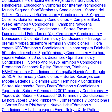
Condiciones – Campaña Gana Pagando tus Servicios de
Financieras, Educación y Compras por Internet
Promociones
Mundo Seguros Yape
Términos y Condiciones - Yapeos del
Saber - Cena navideña
Términos y Condiciones - 3 Yapeos -
Cena navideña
Términos y Condiciones – Campaña Black
Week
Términos y Condiciones – Campaña Navideña
Movistar
Términos y Condiciones – Sorteo Encuesta
Funcionalidad Entradas en Yape
Términos y Condiciones –
Donaciones Diciembre
Términos y Condiciones – Escoge tu
premio y Yapea diciembre
Términos y Condiciones – Hora
Yapera KFC
Términos y Condiciones –La hora yapera Falabella
50 soles diciembre- 3pm
Términos y Condiciones – La hora
yapera Falabella 50 soles diciembre- 6pm
Términos y
Condiciones – Sorteo Año Nuevo
Términos y Condiciones –
Promoción Cashback Ripley, Platanitos, Triathlon y
H&M
Términos y Condiciones - Campaña Navideña - Regalo
de SOAT
Términos y Condiciones – Sorteo Recargas con
Mobile Legends Diciembre 2024
Términos y Condiciones –
Sorteo Alessandra Penny Enero
Términos y Condiciones –
Yapeos del Saber – Cencosud 200
Términos y Condiciones –
Yapeos del Saber – Cencosud 100
Términos y Condiciones –
La hora yapera Enero Pinkberry - 3pm
Términos y Condiciones
– Sorteo Enero Pinkberry – Nuevo Habit
Términos y
Condiciones – La hora yapera Enero Rokys ¼ de Pollo -