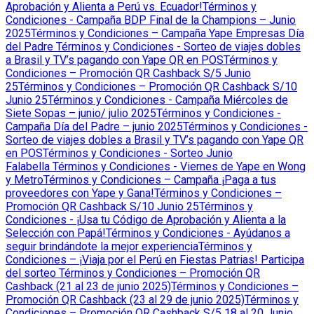
Aprobación y Alienta a Perú vs. Ecuador!
Términos y
Condiciones - Campaña BDP Final de la Champions – Junio
2025
Términos y Condiciones – Campaña Yape Empresas Día
del Padre
Términos y Condiciones - Sorteo de viajes dobles
a Brasil y TV’s pagando con Yape QR en POS
Términos y
Condiciones – Promoción QR Cashback S/5 Junio
25
Términos y Condiciones – Promoción QR Cashback S/10
Junio 25
Términos y Condiciones - Campaña Miércoles de
Siete Sopas – junio/ julio 2025
Términos y Condiciones -
Campaña Día del Padre – junio 2025
Términos y Condiciones -
Sorteo de viajes dobles a Brasil y TV’s pagando con Yape QR
en POS
Términos y Condiciones - Sorteo Junio
Falabella
Términos y Condiciones - Viernes de Yape en Wong
y Metro
Términos y Condiciones – Campaña ¡Paga a tus
proveedores con Yape y Gana!
Términos y Condiciones –
Promoción QR Cashback S/10 Junio 25
Términos y
Condiciones - ¡Usa tu Código de Aprobación y Alienta a la
Selección con Papá!
Términos y Condiciones - Ayúdanos a
seguir brindándote la mejor experiencia
Términos y
Condiciones – ¡Viaja por el Perú en Fiestas Patrias! Participa
del sorteo
Términos y Condiciones – Promoción QR
Cashback (21 al 23 de junio 2025)
Términos y Condiciones –
Promoción QR Cashback (23 al 29 de junio 2025)
Términos y
Condiciones – Promoción QR Cashback S/5 18 al 20 Junio