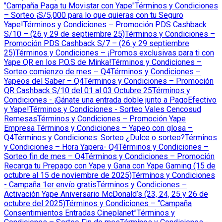
"Campaña Paga tu Movistar con Yape"
Términos y Condiciones
– Sorteo ¡S/5,000 para lo que quieras con tu Seguro
Yape!
Términos y Condiciones – Promoción PDS Cashback
S/10 – (26 y 29 de septiembre 25)
Términos y Condiciones –
Promoción PDS Cashback S/7 – (26 y 29 septiembre
25)
Términos y Condiciones – ¡Promos exclusivas para ti con
Yape QR en los P.O.S de Minka!
Términos y Condiciones –
Sorteo comienzo de mes – Q4
Términos y Condiciones –
Yapeos del Saber – Q4
Términos y Condiciones – Promoción
QR Cashback S/10 del 01 al 03 Octubre 25
Términos y
Condiciones - ¡Gánate una entrada doble junto a PagoEfectivo
y Yape!
Términos y Condiciones - Sorteo Vales Cencosud
Remesas
Términos y Condiciones – Promoción Yape
Empresa
Términos y Condiciones – Yapeo con glosa –
Q4
Términos y Condiciones: Sorteo ¿Dulce o sorteo?
Términos
y Condiciones – Hora Yapera- Q4
Términos y Condiciones –
Sorteo fin de mes – Q4
Términos y Condiciones – Promoción
Recarga tu Prepago con Yape y Gana con Yape Gaming (15 de
octubre al 15 de noviembre de 2025)
Términos y Condiciones
- Campaña 1er envío gratis
Términos y Condiciones –
Activación Yape Aniversario McDonald’s (23, 24, 25 y 26 de
octubre del 2025)
Términos y Condiciones – “Campaña
Consentimientos Entradas Cineplanet”
Términos y