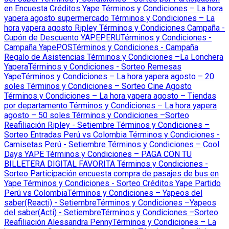
en Encuesta Créditos Yape
Términos y Condiciones – La hora
yapera agosto supermercado
Términos y Condiciones – La
hora yapera agosto Ripley
Términos y Condiciones Campaña -
Cupón de Descuento YAPEPERU
Términos y Condiciones -
Campaña YapePOS
Términos y Condiciones - Campaña
Regalo de Asistencias
Términos y Condiciones –La Lonchera
Yapera
Términos y Condiciones - Sorteo Remesas
Yape
Términos y Condiciones – La hora yapera agosto – 20
soles
Términos y Condiciones – Sorteo Cine Agosto
Términos y Condiciones – La hora yapera agosto – Tiendas
por departamento
Términos y Condiciones – La hora yapera
agosto – 50 soles
Términos y Condiciones –Sorteo
Reafiliación Ripley - Setiembre
Términos y Condiciones –
Sorteo Entradas Perú vs Colombia
Términos y Condiciones -
Camisetas Perú - Setiembre
Términos y Condiciones – Cool
Days YAPE
Términos y Condiciones – PAGA CON TU
BILLETERA DIGITAL FAVORITA
Términos y Condiciones -
Sorteo Participación encuesta compra de pasajes de bus en
Yape
Términos y Condiciones - Sorteo Créditos Yape Partido
Perú vs Colombia
Términos y Condiciones – Yapeos del
saber(Reacti) - Setiembre
Términos y Condiciones –Yapeos
del saber(Acti) - Setiembre
Términos y Condiciones –Sorteo
Reafiliación Alessandra Penny
Términos y Condiciones – La