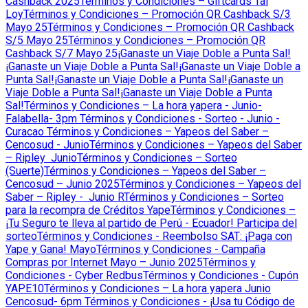
Cashback 2025
Términos y Condiciones – Giftcards Tai
Loy
Términos y Condiciones – Promoción QR Cashback S/3
Mayo 25
Términos y Condiciones – Promoción QR Cashback
S/5 Mayo 25
Términos y Condiciones – Promoción QR
Cashback S/7 Mayo 25
¡Ganaste un Viaje Doble a Punta Sal!
¡Ganaste un Viaje Doble a Punta Sal!
¡Ganaste un Viaje Doble a
Punta Sal!
¡Ganaste un Viaje Doble a Punta Sal!
¡Ganaste un
Viaje Doble a Punta Sal!
¡Ganaste un Viaje Doble a Punta
Sal!
Términos y Condiciones – La hora yapera - Junio-
Falabella- 3pm
Términos y Condiciones - Sorteo - Junio -
Curacao
Términos y Condiciones – Yapeos del Saber –
Cencosud - Junio
Términos y Condiciones – Yapeos del Saber
– Ripley Junio
Términos y Condiciones – Sorteo
(Suerte)
Términos y Condiciones – Yapeos del Saber –
Cencosud – Junio 2025
Términos y Condiciones – Yapeos del
Saber – Ripley - Junio R
Términos y Condiciones – Sorteo
para la recompra de Créditos Yape
Términos y Condiciones –
¡Tu Seguro te lleva al partido de Perú - Ecuador! Participa del
sorteo
Términos y Condiciones - Reembolso SAT: ¡Paga con
Yape y Gana! Mayo
Términos y Condiciones - Campaña
Compras por Internet Mayo – Junio 2025
Términos y
Condiciones - Cyber Redbus
Términos y Condiciones - Cupón
YAPE10
Términos y Condiciones – La hora yapera Junio
Cencosud- 6pm
Términos y Condiciones - ¡Usa tu Código de