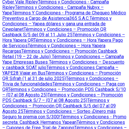
Cyber Vale Ripley
Términos y Condiciones - Campaña
Ripley
Términos y Condiciones - Campaña Nubyx –
Yape
Términos Y Condiciones - Programa de Chequeo Médico
Preventivo a Cargo de Asistencia365 S.A.C.
Términos y
Condiciones – Yapea dólares y gana una entrada de
Cineplanet
Términos y Condiciones – Promoción QR
Cashback S/5 del 09 al 11 Julio 25
Términos y Condiciones –
Hora Yapera QR
Términos y Condiciones – Hora Yapera Pago
de Servicios
Términos y Condiciones – Hora Yapera
Recargas
Términos y Condiciones – Promoción Cashback
Retail (19 – 22 de Julio)
Términos y Condiciones – Campaña
Yape Empresas Buses
Términos y Condiciones – Descuento
y cashback SOAT julio
Términos y Condiciones Campaña –
YAPE28 Viajar en Bus
Términos y Condiciones – Promoción
QR Sifrah (1 al 31 de julio 2025)
Términos y Condiciones –
Trivia de funcionalidades
Términos y Condiciones – Paga con
QR
Términos y Condiciones – Promoción PDS Cashback S/10
– (07 al 08 Agosto 25)
Términos y Condiciones – Promoción
PDS Cashback S/7 – (07 al 08 Agosto 25)
Términos y
Condiciones – Promoción QR Cashback S/5 del 07 al 09
Agosto 25
Términos y Condiciones – Sorteo ¡Dinero más
Seguro te premia con S/300!
Términos y Condiciones - Promo
secreta: Cashback Hermanos Yapean
Términos y Condiciones
– Cupones de Free Trial de Zapping
Términos y Condiciones –