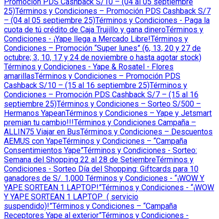
Promoción PDS Cashback S/10 – (04 al 05 septiembre
25)
Términos y Condiciones – Promoción PDS Cashback S/7
– (04 al 05 septiembre 25)
Términos y Condiciones - Paga la
cuota de tú crédito de Caja Trujillo y gana dinero
Términos y
Condiciones - ¡Yape llega a Mercado Libre!
Términos y
Condiciones – Promoción “Super lunes” (6, 13, 20 y 27 de
octubre; 3, 10, 17 y 24 de noviembre o hasta agotar stock)
Términos y Condiciones - Yape & Rosatel - Flores
amarillas
Términos y Condiciones – Promoción PDS
Cashback S/10 – (15 al 16 septiembre 25)
Términos y
Condiciones – Promoción PDS Cashback S/7 – (15 al 16
septiembre 25)
Términos y Condiciones – Sorteo S/500 –
Hermanos Yapean
Términos y Condiciones – Yape y Jetsmart
premian tu cambio!!!
Términos y Condiciones Campaña –
ALLIN75 Viajar en Bus
Términos y Condiciones – Descuentos
AEMUS con Yape
Términos y Condiciones – “Campaña
Consentimientos Yape”
Términos y Condiciones - Sorteo:
Semana del Shopping 22 al 28 de Setiembre
Términos y
Condiciones - Sorteo Día del Shopping: Giftcards para 10
ganadores de S/. 1,000
Términos y Condiciones - “¡WOW Y
YAPE SORTEAN 1 LAPTOP!”
Términos y Condiciones - “¡WOW
Y YAPE SORTEAN 1 LAPTOP ( servicio
suspendido)!”
Términos y Condiciones – “Campaña
Receptores Yape al exterior”
Términos y Condiciones -