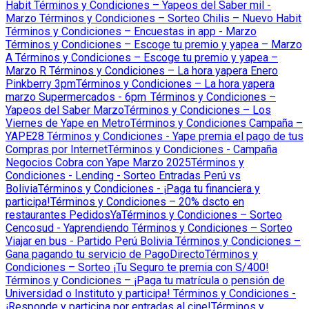
Habit
Términos y Condiciones – Yapeos del Saber mil -
Marzo
Términos y Condiciones – Sorteo Chilis – Nuevo Habit
Términos y Condiciones – Encuestas in app - Marzo
Términos y Condiciones – Escoge tu premio y yapea – Marzo
A
Términos y Condiciones – Escoge tu premio y yapea –
Marzo R
Términos y Condiciones – La hora yapera Enero
Pinkberry 3pm
Términos y Condiciones – La hora yapera
marzo Supermercados - 6pm
Términos y Condiciones –
Yapeos del Saber Marzo
Términos y Condiciones – Los
Viernes de Yape en Metro
Términos y Condiciones Campaña –
YAPE28
Términos y Condiciones - Yape premia el pago de tus
Compras por Internet
Términos y Condiciones - Campaña
Negocios Cobra con Yape Marzo 2025
Términos y
Condiciones - Lending - Sorteo Entradas Perú vs
Bolivia
Términos y Condiciones - ¡Paga tu financiera y
participa!
Términos y Condiciones – 20% dscto en
restaurantes PedidosYa
Términos y Condiciones – Sorteo
Cencosud - Yaprendiendo
Términos y Condiciones – Sorteo
Viajar en bus - Partido Perú Bolivia
Términos y Condiciones –
Gana pagando tu servicio de PagoDirecto
Términos y
Condiciones – Sorteo ¡Tu Seguro te premia con S/400!
Términos y Condiciones – ¡Paga tu matrícula o pensión de
Universidad o Instituto y participa!
Términos y Condiciones -
¡Responde y participa por entradas al cine!
Términos y