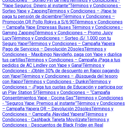
Condiciones – Sorteo Fin de mes
Términos y Condiciones -
“Yape Seguros: Dinero al instante”
Términos y Condiciones -
Sorteo Yape y Zapping
Términos y Condiciones – ¡Yape te
paga tu pensión de diciembre!
Términos y Condiciones –
Promoción QR Pollo Rokys a S/6.90
Términos y Condiciones
– Campaña Yape Empresas Buses
Términos y Condiciones -
Gaming Zapping
Términos y Condiciones – Promo Juicy
Lucy
Términos y Condiciones – Sorteo ¡S/ 1,000 con tu
Seguro Yape!
Términos y Condiciones – Campaña Yapera
Pago de Servicios – Devolución 20soles
Términos y
Condiciones - Maxibingo Navideño, paga con Yape y duplica
tus cartillas
Términos y Condiciones – Campaña ¡Paga a tus
pedidos de AC Lindley con Yape y Gana!
Términos y
Condiciones - ¡Obtén 30% de descuento en Rappi pagando
con Yape!
Términos y Condiciones – ¡Búsqueda del tesoro
con Rappi!
Términos y Condiciones - Dunkin
Términos y
Condiciones – ¡Paga tus cuotas de Educación y participa por
un Play Station 5!
Términos y Condiciones – “Campaña
Consentimientos Yape - Cocina Gas”
Términos y Condiciones
- “Seguros Yape: Premios al instante”
Términos y Condiciones
– Campaña Yapera QR – Devolución 20soles
Términos y
Condiciones – Campaña ¡Navidad Yapera!
Términos y
Condiciones - Cashback Tarjeta Movilízate
Términos y
Condiciones - Descuentos de Black Friday en Real