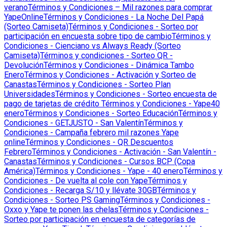
verano
Términos y Condiciones – Mil razones para comprar
YapeOnline
Términos y Condiciones - La Noche Del Papá
(Sorteo Camiseta)
Términos y Condiciones - Sorteo por
participación en encuesta sobre tipo de cambio
Términos y
Condiciones - Cienciano vs Always Ready (Sorteo
Camiseta)
Términos y condiciones - Sorteo QR -
Devolución
Términos y Condiciones - Dinámica Tambo
Enero
Términos y Condiciones - Activación y Sorteo de
Canastas
Términos y Condiciones - Sorteo Plan
Universidades
Términos y Condiciones - Sorteo encuesta de
pago de tarjetas de crédito
Términos y Condiciones - Yape40
enero
Términos y Condiciones - Sorteo Educación
Términos y
Condiciones - GETJUSTO - San Valentín
Términos y
Condiciones - Campaña febrero mil razones Yape
online
Términos y Condiciones - QR Descuentos
Febrero
Términos y Condiciones - Activación - San Valentín -
Canastas
Términos y Condiciones - Cursos BCP (Copa
América)
Términos y Condiciones - Yape - 40 enero
Términos y
Condiciones - De vuelta al cole con Yape
Términos y
Condiciones - Recarga S/10 y llévate 30GB
Términos y
Condiciones - Sorteo PS Gaming
Términos y Condiciones -
Oxxo y Yape te ponen las chelas
Términos y Condiciones -
Sorteo por participación en encuesta de categorías de