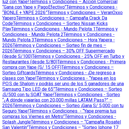
luz con Yape!
Términos y Condiciones – Acción Comercial
“Gana con Yape y PagoEfectivo”
Términos y Condiciones -
“BONLE + YAPE 2026”
Términos y Condiciones – VeranOxxo
Yapero
Términos y Condiciones – Campaña Crack Da
Code
Términos y Condiciones – Sorteo Nissan Kicks
Play
Términos y Condiciones - Mundo Pelota 1
Términos y
Condiciones - Mundo Pelota 2
Términos y Condiciones -
Mundo Pelota 3
Términos y Condiciones – Hora Yapera -
2026
Términos y Condiciones – Sorteo fin de mes –
2026
Términos y Condiciones – 30% OFF Supermercado
(desde S/100)
Términos y Condiciones - 25% OFF en Turbo y
Restaurantes (desde S/80)
Términos y Condiciones - Primera
compra con Yape (S/ 15 OFF)
Términos y Condiciones –
Sorteo Giftcards
Términos y Condiciones - ¡De regreso a
clases con Yape!
Términos y Condiciones - “Yapea en los
P.O.S de Shalom y podrás ser uno de los 5 ganadores de una
Samsung Tipo LED de 65”
Términos y Condiciones – Sorteo
¡S/500 con tu SOAT Yape!
Términos y Condiciones - Sorteo
“¿A dónde viajarías con 20,000 millas LATAM Pass?” –
2026
Términos y Condiciones – Sorteo ¡Gana S/ 5,000 con tu
Seguro Yape!
Términos y Condiciones - “Yape premia tus
compras los Viernes en Metro”
Términos y Condiciones -
Splash Jungle
Términos y Condiciones – “Campaña Rosatel
San Valentín”
Términos y Condiciones – “Sorteo Iphone 17