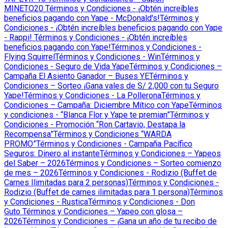
MINETO20
Términos y Condiciones - ¡Obtén increíbles
beneficios pagando con Yape - McDonald's!
Términos y
Condiciones - ¡Obtén increíbles beneficios pagando con Yape
- Rappi!
Términos y Condiciones - ¡Obtén increíbles
beneficios pagando con Yape!
Términos y Condiciones -
Flying Squirrel
Términos y Condiciones - Win
Términos y
Condiciones - Seguro de Vida Yape
Términos y Condiciones –
Campaña El Asiento Ganador – Buses YE
Términos y
Condiciones – Sorteo ¡Gana vales de S/ 2,000 con tu Seguro
Yape!
Términos y Condiciones - La Pollerona
Términos y
Condiciones – Campaña: Diciembre Mítico con Yape
Términos
y condiciones - “Blanca Flor y Yape te premian”
Términos y
Condiciones - Promoción “Ron Cartavio, Destapa la
Recompensa”
Términos y Condiciones “WARDA
PROMO”
Términos y Condiciones - Campaña Pacífico
Seguros: Dinero al instante
Términos y Condiciones – Yapeos
del Saber – 2026
Términos y Condiciones – Sorteo comienzo
de mes – 2026
Términos y Condiciones - Rodizio (Buffet de
Carnes Ilimitadas para 2 personas)
Términos y Condiciones -
Rodizio (Buffet de carnes ilimitadas para 1 persona)
Términos
y Condiciones - Rustica
Términos y Condiciones - Don
Guto
Términos y Condiciones – Yapeo con glosa –
2026
Términos y Condiciones – ¡Gana un año de tu recibo de