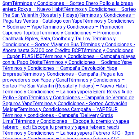
6pm
Términos y Condiciones – Sorteo Enero Pollo a la brasa
entero Rokys – Nuevo Habit
Términos y Condiciones – Sorteo
Pre San Valentín (Rosatel y Fidays)
Términos y Condiciones –
Paga tus Ventas - Catálogo con Yape
Términos y Condiciones
– Sodimac – Yape
Términos y Condiciones – Promoción
Cupones Topitop
Términos y Condiciones – Promoción
Cashback Ripley, Bata, Coolbox y Tai Loy
Términos y
Condiciones – Sorteo Viajar en Bus
Términos y Condiciones -
Ahorra hasta S/300 con Crédito BCP
Términos y Condiciones
– Cupón FLASH50
Términos y Condiciones – Campaña playas
con tu Pago Digital
Términos y Condiciones – Sodimac Yape
Términos y Condiciones – Campaña Devolución Yape
Empresa
Términos y Condiciones - Campaña ¡Paga a tus
proveedores con Yape y Gana!
Términos y Condiciones –
Sorteo Pre San Valentín (Rosatel y Fidays) – Nuevo Habit
Términos y Condiciones – La hora yapera Enero Rokys ¼ de
Pollo - 3pm
Términos y Condiciones - Campaña de Verano de
Seguros Yape
Términos y Condiciones - Sorteo Activación
Melgar
Términos y Condiciones Campaña – YAPESUR
Términos y condiciones - Campaña “Delivery Gratis
Lima”
Términos y Condiciones – Escoge tu premio y yapea
febrero - acti
Escoge tu premio y yapea febrero reacti
Términos y Condiciones – La hora yapera Febrero KFC - 3pm
Términos y Condiciones – La hora yapera febrero KFC -