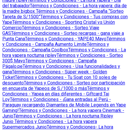
madre ripley
Términos y Condiciones - La hora Yapera - Día
del trabajador
Términos y Condiciones - La hora yapera: día de
la madre bigbox
Términos y Condiciones - Campaña “Sorteo
Tarjeta de S/1500”
Términos y Condiciones - Tus compras con
Yape
Términos y Condiciones - Sporting Cristal vs Unión
Comercio
Términos y Condiciones - Sorteo Viaje
GAS
Términos y Condiciones - Sorteo recargas - gana viaje a
Punta Cana
Términos y Condiciones - YAPE40 Mayo
Términos
y Condiciones - Campaña Aumento Limite
Términos y
Condiciones - Campaña Coolbox
Términos y Condiciones - La
hora yapera nocturna ripley
Términos y Condiciones - Sorteo
300$ Mayo
Términos y Condiciones - Campaña
Págalo.pe
Términos y Condiciones - Usa funcionalidades y
gana
Términos y Condiciones - Súper week - Golden
Ticket
Términos y Condiciones - Tu Soat con 10 soles de
descuento
Términos y Condiciones - Sorteo por participación
en encuesta de Yapeos de S./1000 o más
Términos y
Condiciones - Yapea en días diferentes - Giftcard Tai
Loy
Términos y Condiciones - ¡Gana entradas al Perú -
Paraguay recargando Diamantes de Mobile Legends en Yape
Gaming!
Términos y Condiciones - La hora yapera Cinemark -
Junio
Términos y Condiciones - La hora nocturna Ripley
Junio
Términos y Condiciones - La hora yapera
Supermercados Junio
Términos y Condiciones- La hora