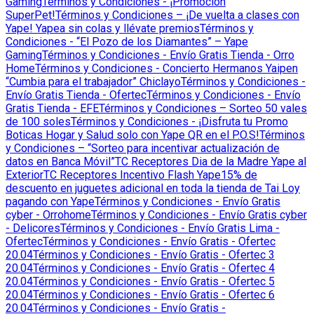
Gaming
Términos y Condiciones - ¡Promoción
SuperPet!
Términos y Condiciones – ¡De vuelta a clases con
Yape! Yapea sin colas y llévate premios
Términos y
Condiciones - “El Pozo de los Diamantes” – Yape
Gaming
Términos y Condiciones - Envío Gratis Tienda - Orro
Home
Términos y Condiciones - Concierto Hermanos Yaipen
“Cumbia para el trabajador” Chiclayo
Términos y Condiciones -
Envío Gratis Tienda - Ofertec
Términos y Condiciones - Envío
Gratis Tienda - EFE
Términos y Condiciones – Sorteo 50 vales
de 100 soles
Términos y Condiciones - ¡Disfruta tu Promo
Boticas Hogar y Salud solo con Yape QR en el P.O.S!
Términos
y Condiciones – “Sorteo para incentivar actualización de
datos en Banca Móvil”
TC Receptores Dia de la Madre Yape al
Exterior
TC Receptores Incentivo Flash Yape
15% de
descuento en juguetes adicional en toda la tienda de Tai Loy
pagando con Yape
Términos y Condiciones - Envío Gratis
cyber - Orrohome
Términos y Condiciones - Envío Gratis cyber
- Delicores
Términos y Condiciones - Envío Gratis Lima -
Ofertec
Términos y Condiciones - Envío Gratis - Ofertec
20.04
Términos y Condiciones - Envío Gratis - Ofertec 3
20.04
Términos y Condiciones - Envío Gratis - Ofertec 4
20.04
Términos y Condiciones - Envío Gratis - Ofertec 5
20.04
Términos y Condiciones - Envío Gratis - Ofertec 6
20.04
Términos y Condiciones - Envío Gratis -