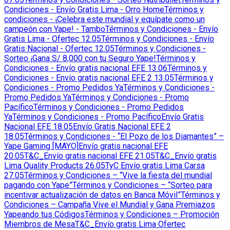
Condiciones - Envío Gratis Lima - Orro Home
Términos y
condiciones - ¡Celebra este mundial y equípate como un
campeón con Yape! - Tambo
Términos y Condiciones - Envío
Gratis Lima - Ofertec 12.05
Términos y Condiciones - Envío
Gratis Nacional - Ofertec 12.05
Términos y Condiciones -
Sorteo ¡Gana S/ 8,000 con tu Seguro Yape!
Términos y
Condiciones - Envío gratis nacional EFE 13.06
Términos y
Condiciones - Envío gratis nacional EFE 2 13.05
Términos y
Condiciones - Promo Pedidos Ya
Términos y Condiciones -
Promo Pedidos Ya
Términos y Condiciones - Promo
Pacífico
Términos y Condiciones - Promo Pedidos
Ya
Términos y Condiciones - Promo Pacífico
Envío Gratis
Nacional EFE 18.05
Envío Gratis Nacional EFE 2
18.05
Términos y Condiciones - “El Pozo de los Diamantes” –
Yape Gaming [MAYO]
Envío gratis nacional EFE
20.05
T&C_Envío gratis nacional EFE 21.05
T&C_Envío gratis
Lima Quality Products 26.05
TyC Envío gratis Lima Carsa
27.05
Términos y Condiciones – “Vive la fiesta del mundial
pagando con Yape”
Términos y Condiciones – “Sorteo para
incentivar actualización de datos en Banca Móvil”
Términos y
Condiciones – Campaña Vive el Mundial y Gana Premiazos
Yapeando tus Códigos
Términos y Condiciones – Promoción
Miembros de Mesa
T&C_Envío gratis Lima Ofertec