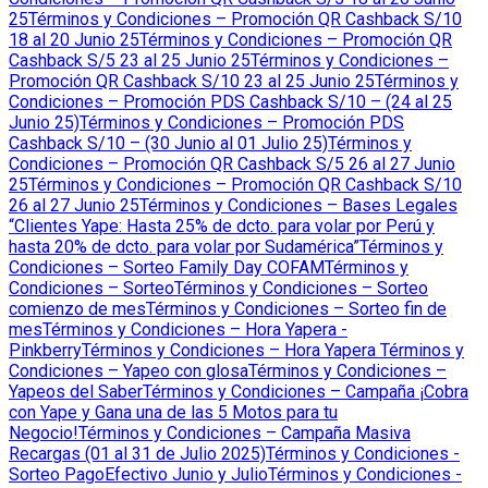
25
Términos y Condiciones – Promoción QR Cashback S/10
18 al 20 Junio 25
Términos y Condiciones – Promoción QR
Cashback S/5 23 al 25 Junio 25
Términos y Condiciones –
Promoción QR Cashback S/10 23 al 25 Junio 25
Términos y
Condiciones – Promoción PDS Cashback S/10 – (24 al 25
Junio 25)
Términos y Condiciones – Promoción PDS
Cashback S/10 – (30 Junio al 01 Julio 25)
Términos y
Condiciones – Promoción QR Cashback S/5 26 al 27 Junio
25
Términos y Condiciones – Promoción QR Cashback S/10
26 al 27 Junio 25
Términos y Condiciones – Bases Legales
“Clientes Yape: Hasta 25% de dcto. para volar por Perú y
hasta 20% de dcto. para volar por Sudamérica”
Términos y
Condiciones – Sorteo Family Day COFAM
Términos y
Condiciones – Sorteo
Términos y Condiciones – Sorteo
comienzo de mes
Términos y Condiciones – Sorteo fin de
mes
Términos y Condiciones – Hora Yapera -
Pinkberry
Términos y Condiciones – Hora Yapera
Términos y
Condiciones – Yapeo con glosa
Términos y Condiciones –
Yapeos del Saber
Términos y Condiciones – Campaña ¡Cobra
con Yape y Gana una de las 5 Motos para tu
Negocio!
Términos y Condiciones – Campaña Masiva
Recargas (01 al 31 de Julio 2025)
Términos y Condiciones -
Sorteo PagoEfectivo Junio y Julio
Términos y Condiciones -